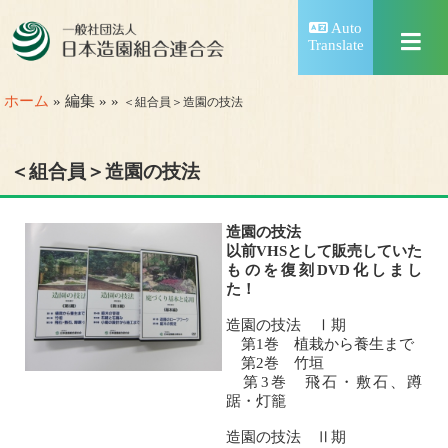
Auto
Translate
ホーム
» 編集 »
»
＜組合員＞造園の技法
＜組合員＞造園の技法
造園の技法
以前VHSとして販売していた
ものを復刻DVD化しまし
た！
造園の技法 Ⅰ期
第1巻 植栽から養生まで
第2巻 竹垣
第3巻 飛石・敷石、蹲
踞・灯籠
造園の技法 Ⅱ期