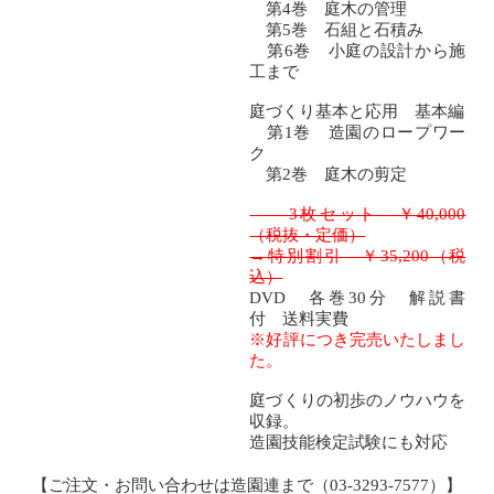
第4巻 庭木の管理
第5巻 石組と石積み
第6巻 小庭の設計から施
工まで
庭づくり基本と応用 基本編
第1巻 造園のロープワー
ク
第2巻 庭木の剪定
3枚セット ￥40,000
（税抜・定価）
→特別割引 ￥35,200（税
込）
DVD 各巻30分 解説書
付 送料実費
※好評につき完売いたしまし
た。
庭づくりの初歩のノウハウを
収録。
造園技能検定試験にも対応
【ご注文・お問い合わせは造園連まで（03-3293-7577）】