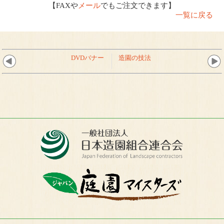
【FAXや
メール
でもご注文できます】
一覧に戻る
DVDバナー
造園の技法