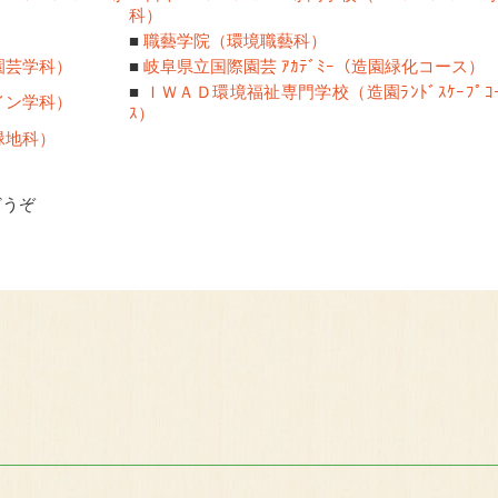
科）
■
職藝学院（環境職藝科）
園芸学科）
■
岐阜県立国際園芸 ｱｶﾃﾞﾐｰ（造園緑化コース）
■
ＩＷＡＤ環境福祉専門学校（造園ﾗﾝﾄﾞｽｹｰﾌﾟｺ
イン学科）
ｽ）
緑地科）
どうぞ