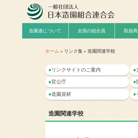
取扱商
造園連について
全国の組合員
ホーム
» リンク集 » 造園関連学校
●
リンクサイトのご案内
●
●
官公庁
●
●
造園資材
●
造園関連学校