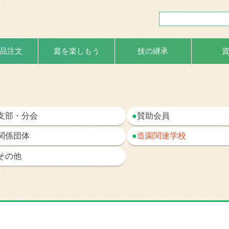
品注文
庭を楽しもう
技の継承
支部・分会
●
賛助会員
関係団体
●
造園関連学校
その他