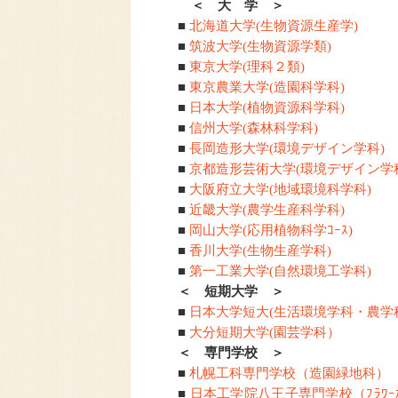
＜ 大 学 ＞
■
北海道大学(生物資源生産学)
■
筑波大学(生物資源学類)
■
東京大学(理科２類)
■
東京農業大学(造園科学科)
■
日本大学(植物資源科学科)
■
信州大学(森林科学科)
■
長岡造形大学(環境デザイン学科)
■
京都造形芸術大学(環境デザイン学
■
大阪府立大学(地域環境科学科)
■
近畿大学(農学生産科学科)
■
岡山大学(応用植物科学ｺｰｽ)
■
香川大学(生物生産学科)
■
第一工業大学(自然環境工学科)
＜ 短期大学 ＞
■
日本大学短大(生活環境学科・農学
■
大分短期大学(園芸学科）
＜ 専門学校 ＞
■
札幌工科専門学校（造園緑地科）
■
日本工学院八王子専門学校（ﾌﾗﾜｰｶﾞｰ