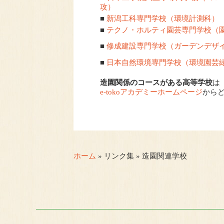
攻）
■
新潟工科専門学校（環境計測科）
■
テクノ・ホルティ園芸専門学校（
■
修成建設専門学校（ガーデンデザ
■
日本自然環境専門学校（環境園芸
造園関係のコースがある高等学校
は
e-tokoアカデミーホームページ
から
ホーム
» リンク集 » 造園関連学校