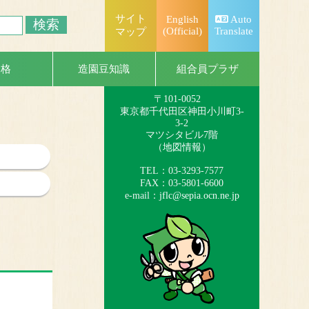
サイト
English
Auto
(Official)
Translate
マップ
一般社団法人
日本造園組合連合会
組合員プラザ
資格
造園豆知識
（略称：造園連）
〒101-0052
東京都千代田区神田小川町3-
3-2
マツシタビル7階
（
地図情報
）
TEL：03-3293-7577
FAX：03-5801-6600
e-mail：
jflc@sepia.ocn.ne.jp