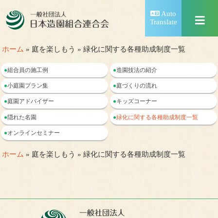
Auto
Translate
ホーム
» 庭を楽しもう » 緑化に関する各種助成制度一覧
●
組合員の施工例
●
造園技法の紹介
●
小庭園プラン集
●
庭づくりの流れ
●
庭園アドバイザー
●
キッズコーナー
●
隠れた名園
●
緑化に関する各種助成制度一覧
●
オンラインセミナー
ホーム
» 庭を楽しもう » 緑化に関する各種助成制度一覧