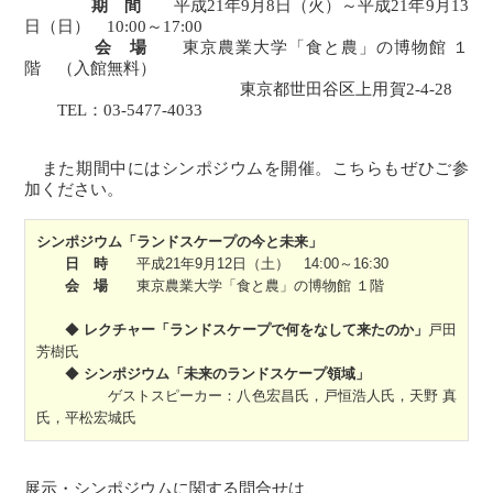
期 間
平成21年9月8日（火）～平成21年9月13
日（日） 10:00～17:00
会 場
東京農業大学「食と農」の博物館 １
階 （入館無料）
東京都世田谷区上用賀2-4-28
TEL：03-5477-4033
また期間中にはシンポジウムを開催。こちらもぜひご参
加ください。
シンポジウム「ランドスケープの今と未来」
日 時
平成21年9月12日（土） 14:00～16:30
会 場
東京農業大学「食と農」の博物館 １階
◆
レクチャー「ランドスケープで何をなして来たのか」
戸田
芳樹氏
◆
シンポジウム「未来のランドスケープ領域」
ゲストスピーカー：八色宏昌氏，戸恒浩人氏，天野 真
氏，平松宏城氏
展示・シンポジウムに関する問合せは、