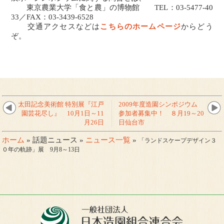
東京農業大学「食と農」の博物館 TEL：03-5477-40
33／FAX：03-3439-6528
交通アクセスなどは
こちらのホームページ
からどう
ぞ。
太田記念美術館 特別展『江戸
2009年度造園シンポジウム
園芸花尽し』 10月1日～11
参加者募集中！ ８月19～20
月26日
日仙台市
ホーム
» 話題ニュース »
ニュース一覧
»
「ランドスケープデザイン３
０年の軌跡」展 9月8～13日