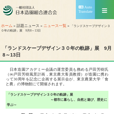
Auto
Translate
ホーム
» 話題ニュース »
ニュース一覧
»
「ランドスケープデザイン３
０年の軌跡」展 9月8～13日
「ランドスケープデザイン３０年の軌跡」展 9月
8～13日
日本造園アカデミー会議の運営委員も務める戸田芳樹氏
（㈱戸田芳樹風景計画，東京農大客員教授）が造園に携わ
って30周年を記念に企画する展示会が、東京農業大学「食
と農」の博物館にて開催されます。
「ランドスケープデザイン３０年の軌跡」展
～都市に暮らし、自然と遊び、歴史に
学ぶ～