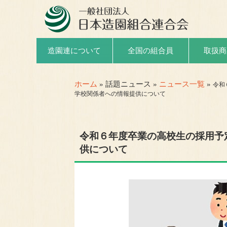
取扱商
造園連について
全国の組合員
ホーム
» 話題ニュース »
ニュース一覧
»
令和
学校関係者への情報提供について
令和６年度卒業の高校生の採用予
供について