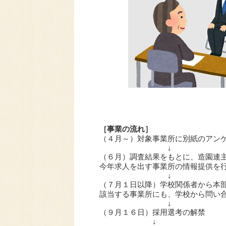
［事業の流れ］
（４月～）対象事業所に別紙のアン
↓
（６月）調査結果をもとに、造園連
今年求人を出す事業所の情報提供
↓
（７月１日以降）学校関係者から本
該当する事業所にも、学校から問い
↓
（９月１６日）採用選考の解禁
↓