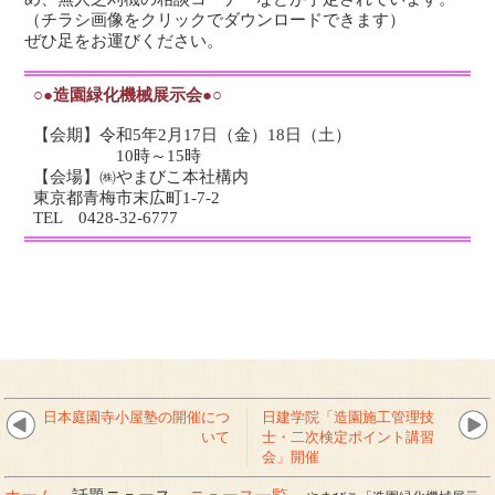
（チラシ画像をクリックでダウンロードできます）
ぜひ足をお運びください。
○●造園緑化機械展示会●○
【会期】令和5年2月17日（金）18日（土）
10時～15時
【会場】㈱やまびこ本社構内
東京都青梅市末広町1-7-2
TEL 0428-32-6777
日本庭園寺小屋塾の開催につ
日建学院「造園施工管理技
いて
士・二次検定ポイント講習
会」開催