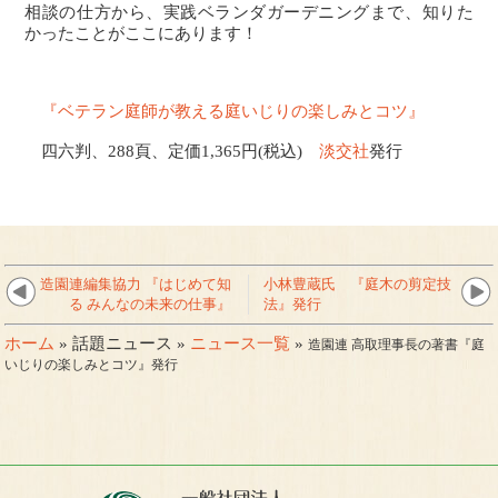
相談の仕方から、実践ベランダガーデニングまで、知りた
かったことがここにあります！
『ベテラン庭師が教える庭いじりの楽しみとコツ』
四六判、288頁、定価1,365円(税込)
淡交社
発行
造園連編集協力 『はじめて知
小林豊蔵氏 『庭木の剪定技
る みんなの未来の仕事』
法』発行
ホーム
» 話題ニュース »
ニュース一覧
»
造園連 高取理事長の著書『庭
いじりの楽しみとコツ』発行