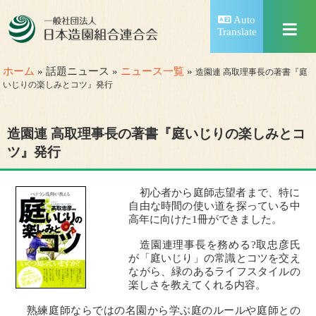
Auto
Translate
ホーム
» 話題ニュース »
ニュース一覧
»
造園連 高取理事長の著書『庭
いじりの楽しみとコツ』発行
造園連 高取理事長の著書『庭いじりの楽しみとコ
ツ』発行
初心者から庭師志望者まで、特に
自由な時間の使い道を探っている中
高年に向けた1冊ができました。
造園連理事長を務める?取忠彦氏
が「庭いじり」の常識とコツを交え
ながら、緑のあるライフスタイルの
楽しさを教えてくれる内容。
熟練庭師ならではの名園から学ぶ庭のルールや庭師との