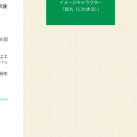
示決
９回
はエ
バッ
例年