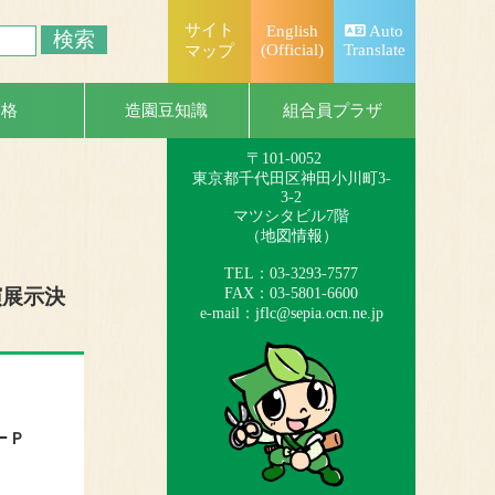
サイト
English
Auto
(Official)
Translate
マップ
一般社団法人
日本造園組合連合会
組合員プラザ
資格
造園豆知識
（略称：造園連）
〒101-0052
東京都千代田区神田小川町3-
3-2
マツシタビル7階
（
地図情報
）
TEL：03-3293-7577
FAX：03-5801-6600
演展示決
e-mail：
jflc@sepia.ocn.ne.jp
ーＰ