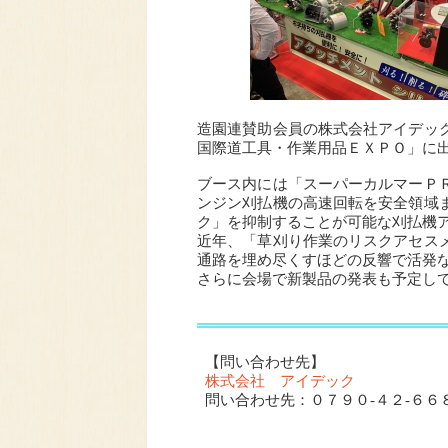
造園連賛助会員の株式会社アイデッ
国際道工具・作業用品ＥＸＰＯ」に
ブース内には「スーパーカルマーＰ
ンジン刈払機の高速回転を安全領域
ク」を抑制することが可能な刈払機
近年、「草刈り作業のリスクアセス
通路を埋め尽くすほどの反響で活発
さらに会場で新製品の発表も予定し
【問い合わせ先】
株式会社 アイデック
問い合わせ先：０７９０‐４２‐６６