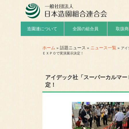
取扱商
造園連について
全国の組合員
ホーム
» 話題ニュース »
ニュース一覧
»
アイ
ＥＸＰＯで実演展示決定！
アイデック社「スーパーカルマー
定！