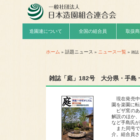
取扱商
造園連について
全国の組合員
ホーム
» 話題ニュース »
ニュース一覧
»
雑誌
雑誌「庭」182号 大分県・手島
現在発売中の
園を楽園に転
ピザ窯のあ
解説のほか
など手島氏が
また同号で
介。組合員さ