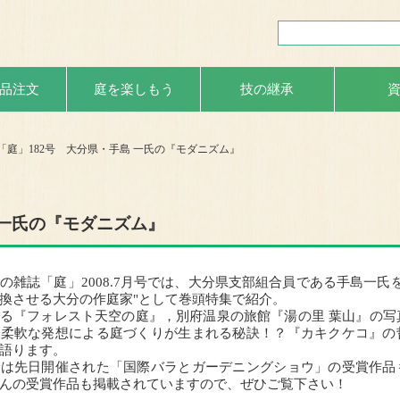
品注文
庭を楽しもう
技の継承
「庭」182号 大分県・手島 一氏の『モダニズム』
 一氏の『モダニズム』
雑誌「庭」2008.7月号では、大分県支部組合員である手島一氏を
換させる大分の作庭家"として巻頭特集で紹介。
る『フォレスト天空の庭』，別府温泉の旅館『湯の里 葉山』の写
、柔軟な発想による庭づくりが生まれる秘訣！？『カキクケコ』の
語ります。
は先日開催された「国際バラとガーデニングショウ」の受賞作品
んの受賞作品も掲載されていますので、ぜひご覧下さい！