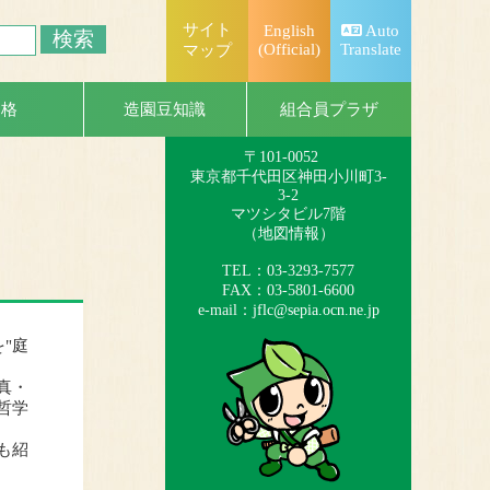
サイト
English
Auto
(Official)
Translate
マップ
一般社団法人
日本造園組合連合会
組合員プラザ
資格
造園豆知識
（略称：造園連）
〒101-0052
東京都千代田区神田小川町3-
3-2
マツシタビル7階
（
地図情報
）
TEL：03-3293-7577
FAX：03-5801-6600
e-mail：
jflc@sepia.ocn.ne.jp
"庭
真・
哲学
も紹