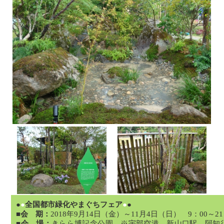
●
●
全国都市緑化やまぐちフェア
●
●
■会 期：
2018年9月14日（金）～11月4日（日） 9：00～21
■会 場：
きらら博記念公園 ※宇部空港、新山口駅、阿知