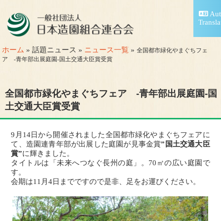
Aut
Transla
ホーム
» 話題ニュース »
ニュース一覧
»
全国都市緑化やまぐちフェ
ア -青年部出展庭園-国土交通大臣賞受賞
全国都市緑化やまぐちフェア -青年部出展庭園-国
土交通大臣賞受賞
9月14日から開催されました全国都市緑化やまぐちフェアに
て、造園連青年部が出展した庭園が見事金賞
”国土交通大臣
賞”
に輝きました。
タイトルは「未来へつなぐ長州の庭」。70㎡の広い庭園で
す。
会期は11月4日までですので是非、足をお運びください。