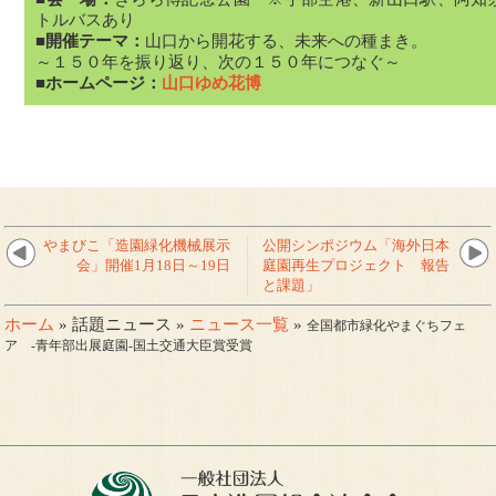
トルバスあり
■開催テーマ：
山口から開花する、未来への種まき。
～１５０年を振り返り、次の１５０年につなぐ～
■ホームページ：
山口ゆめ花博
やまびこ「造園緑化機械展示
公開シンポジウム「海外日本
会」開催1月18日～19日
庭園再生プロジェクト 報告
と課題」
ホーム
» 話題ニュース »
ニュース一覧
»
全国都市緑化やまぐちフェ
ア -青年部出展庭園-国土交通大臣賞受賞