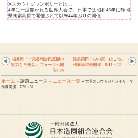
※スカウトジャンボリーとは…
4年に一度開かれる世界大会で、日本では昭和46年に静岡
県朝霧高原で開催されて以来44年ぶりの開催
福井県「一乗谷朝倉氏庭園の
陸前高田「杉の家 はこね」
魅力と再発見」 フォーラム開
作庭講習会開催 9/11～12
催9/26
ホーム
» 話題ニュース »
ニュース一覧
»
世界スカウトジャンボリーで
作庭実演 7/30～31