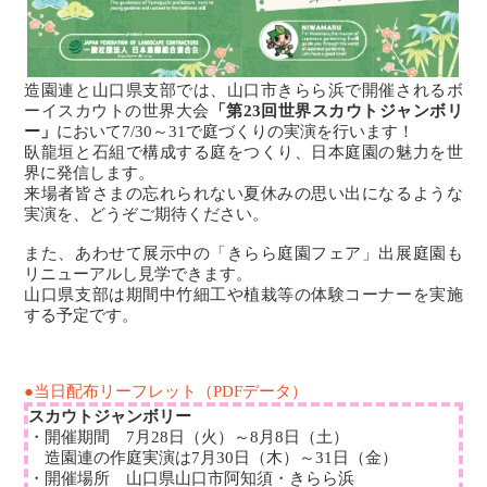
造園連と山口県支部では、山口市きらら浜で開催されるボ
ーイスカウトの世界大会
「第23回世界スカウトジャンボリ
ー」
において7/30～31で庭づくりの実演を行います！
臥龍垣と石組で構成する庭をつくり、日本庭園の魅力を世
界に発信します。
来場者皆さまの忘れられない夏休みの思い出になるような
実演を、どうぞご期待ください。
また、あわせて展示中の「きらら庭園フェア」出展庭園も
リニューアルし見学できます。
山口県支部は期間中竹細工や植栽等の体験コーナーを実施
する予定です。
●当日配布リーフレット（PDFデータ）
スカウトジャンボリー
・開催期間 7月28日（火）～8月8日（土）
造園連の作庭実演は7月30日（木）～31日（金）
・開催場所 山口県山口市阿知須・きらら浜