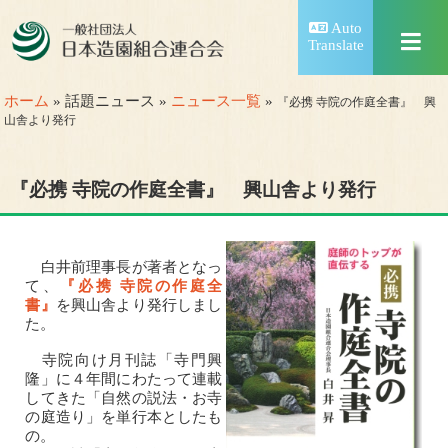
Auto
Translate
ホーム
» 話題ニュース »
ニュース一覧
»
『必携 寺院の作庭全書』 興
山舎より発行
『必携 寺院の作庭全書』 興山舎より発行
白井前理事長が著者となっ
て、
『必携 寺院の作庭全
書』
を興山舎より発行しまし
た。
寺院向け月刊誌「寺門興
隆」に４年間にわたって連載
してきた「自然の説法・お寺
の庭造り」を単行本としたも
の。