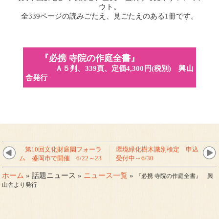
ウト。
全339ページの読みごたえ、見ごたえのある1冊です。
『必携 寺院の作庭全書』
Ａ５判、339頁、定価4,300円(税別)
興山
舎
発行
第10回文化財庭園フォーラ
環境緑化樹木識別検定 申込
ム 盛岡市で開催 6/22～23
受付中～6/30
ホーム
» 話題ニュース »
ニュース一覧
»
『必携 寺院の作庭全書』 興
山舎より発行