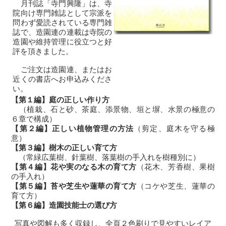
月刊誌「寺門興隆」は、寺
院向け専門雑誌として宗派を
問わず愛読されている専門雑
誌で、造園連の連載は寺院の
造園や維持管理に役立つと好
評を頂きました。
ご注文は造園連、またはお
近くの書店へお申込みくださ
い。
【第１編】庭の正しい作り方
（植栽、石と砂、茶庭、添景物、垣と塀、水景の極意の
６章で構成）
【第２編】正しい植物管理の方法
（剪定、庭木を守る極
意）
【第３編】樹木の正しい育て方
（常緑広葉樹、針葉樹、落葉樹の手入れを樹種別に）
【第４編】花や実のなる木の育て方
（花木、芳香樹、果樹
の手入れ）
【第５編】苔や芝生や蓮華の育て方
（コケや芝生、蓮華の
育て方）
【第６編】造園技能士の選び方
写真や図解も多く収録し、全頁２色刷りで見やすいレイア