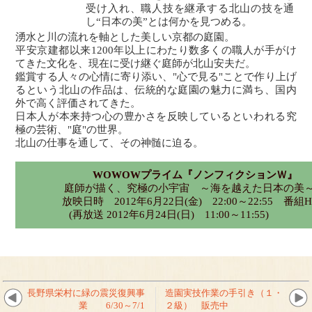
受け入れ、職人技を継承する北山の技を通
し“日本の美”とは何かを見つめる。
湧水と川の流れを軸とした美しい京都の庭園。
平安京建都以来1200年以上にわたり数多くの職人が手がけ
てきた文化を、現在に受け継ぐ庭師が北山安夫だ。
鑑賞する人々の心情に寄り添い、"心で見る"ことで作り上げ
るという北山の作品は、伝統的な庭園の魅力に満ち、国内
外で高く評価されてきた。
日本人が本来持つ心の豊かさを反映しているといわれる究
極の芸術、"庭"の世界。
北山の仕事を通して、その神髄に迫る。
WOWOWプライム『ノンフィクションＷ』
庭師が描く、究極の小宇宙 ～海を越えた日本の美
放映日時 2012年6月22日(金) 22:00～22:55
番組H
(再放送 2012年6月24日(日) 11:00～11:55)
長野県栄村に緑の震災復興事
造園実技作業の手引き（１・
業 6/30～7/1
２級） 販売中