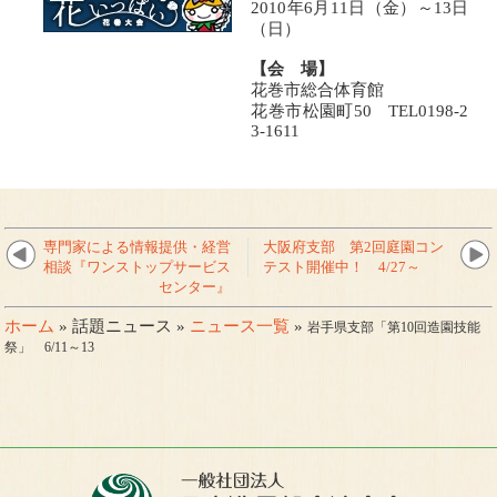
2010年6月11日（金）～13日
（日）
【会 場】
花巻市総合体育館
花巻市松園町50 TEL0198-2
3-1611
専門家による情報提供・経営
大阪府支部 第2回庭園コン
相談『ワンストップサービス
テスト開催中！ 4/27～
センター』
ホーム
» 話題ニュース »
ニュース一覧
»
岩手県支部「第10回造園技能
祭」 6/11～13