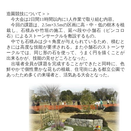
造園競技について＞＞
今大会は2日間11時間以内に1人作業で取り組む内容。
今回の課題は、2.5m×3.5mの区画に高・中・低の樹木を植
栽し、石積みや竹垣の施工、延べ段や小舗石（ピンコロ
石）によるストーンサークルを敷設するもの。
中でも石積みは少々角度が与えられているため、積むと
きには高度な技能が要求される。また小舗石のストーンサ
ークルでは、同じ形の石を使って、うまく円を描くことが
出来るかが、技能の見せどころとなった。
出場者全員が課題を完成することができたと同時に、色
鮮やかで個性豊かな花もの植栽、住宅街にある都立公園で
あったため多くの来場者と、活気ある大会となった。