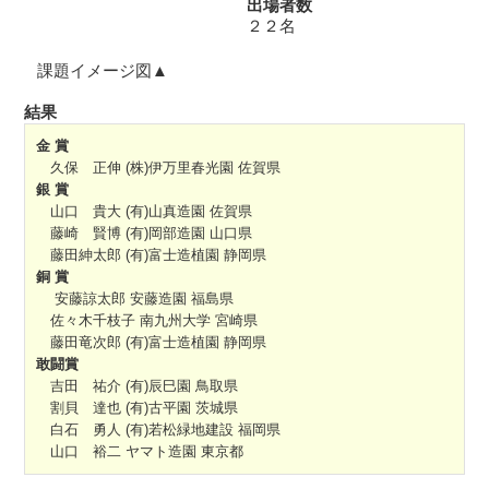
出場者数
２２名
課題イメージ図▲
結果
金 賞
久保 正伸 (株)伊万里春光園 佐賀県
銀 賞
山口 貴大 (有)山真造園 佐賀県
藤崎 賢博 (有)岡部造園 山口県
藤田紳太郎 (有)富士造植園 静岡県
銅 賞
安藤諒太郎 安藤造園 福島県
佐々木千枝子 南九州大学 宮崎県
藤田竜次郎 (有)富士造植園 静岡県
敢闘賞
吉田 祐介 (有)辰巳園 鳥取県
割貝 達也 (有)古平園 茨城県
白石 勇人 (有)若松緑地建設 福岡県
山口 裕二 ヤマト造園 東京都