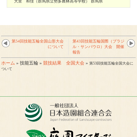
大里 和佳（群馬県立勢多農林高等学校） 群馬県
第54回技能五輪全国山形大会
第43回技能五輪国際（ブラジ
について
ル・サンパウロ）大会 開催
報告
ホーム
» 技能五輪 »
競技結果 全国大会
»
第53回技能五輪全国大会に
ついて