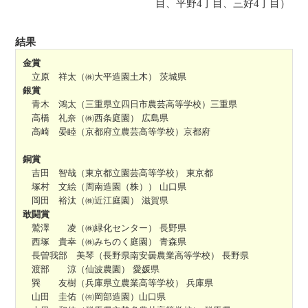
目、平野4丁目、三好4丁目）
結果
金賞
立原 祥太（㈱大平造園土木） 茨城県
銀賞
青木 鴻太（三重県立四日市農芸高等学校）三重県
高橋 礼奈（㈱西条庭園） 広島県
高崎 晏睦（京都府立農芸高等学校）京都府
銅賞
吉田 智哉（東京都立園芸高等学校） 東京都
塚村 文絵（周南造園（株）） 山口県
岡田 裕汰（㈱近江庭園） 滋賀県
敢闘賞
鷲澤 凌（㈱緑化センター） 長野県
西塚 貴幸（㈱みちのく庭園） 青森県
長曽我部 美琴（長野県南安曇農業高等学校） 長野県
渡部 涼（仙波農園） 愛媛県
巽 友樹（兵庫県立農業高等学校） 兵庫県
山田 圭佑（㈲岡部造園）山口県