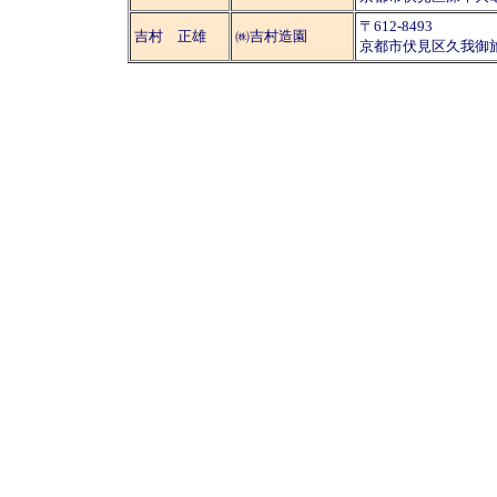
〒612-8493
吉村 正雄
㈱吉村造園
京都市伏見区久我御