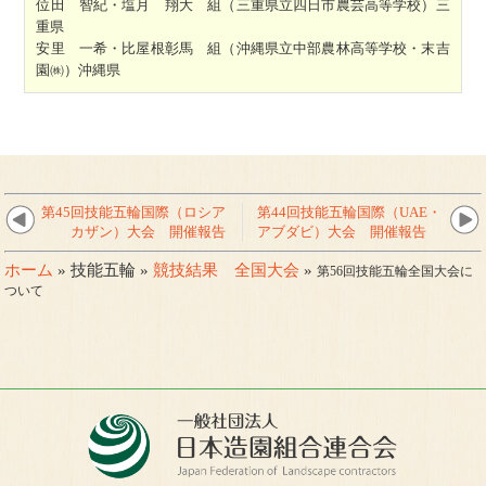
位田 智紀・塩月 翔大 組（三重県立四日市農芸高等学校）三
重県
安里 一希・比屋根彰馬 組（沖縄県立中部農林高等学校・末吉
園㈱）沖縄県
第45回技能五輪国際（ロシア
第44回技能五輪国際（UAE・
カザン）大会 開催報告
アブダビ）大会 開催報告
ホーム
» 技能五輪 »
競技結果 全国大会
»
第56回技能五輪全国大会に
ついて