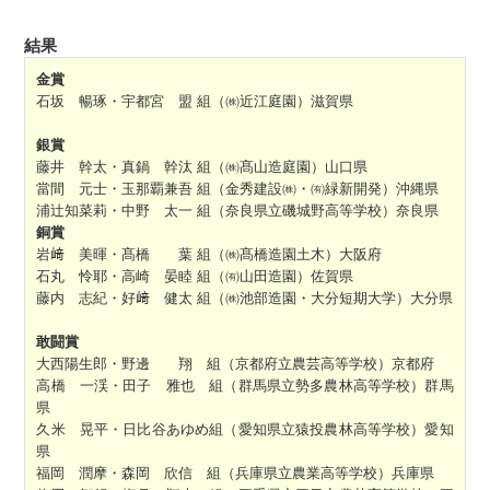
結果
金賞
石坂 暢琢・宇都宮 盟 組（㈱近江庭園）滋賀県
銀賞
藤井 幹太・真鍋 幹汰 組（㈱髙山造庭園）山口県
當間 元士・玉那覇兼吾 組（金秀建設㈱・㈲緑新開発）沖縄県
浦辻知菜莉・中野 太一 組（奈良県立磯城野高等学校）奈良県
銅賞
岩﨑 美暉・髙橋 葉 組（㈱髙橋造園土木）大阪府
石丸 怜耶・高崎 晏睦 組（㈲山田造園）佐賀県
藤内 志紀・好﨑 健太 組（㈱池部造園・大分短期大学）大分県
敢闘賞
大西陽生郎・野邊 翔 組（京都府立農芸高等学校）京都府
高橋 一渓・田子 雅也 組（群馬県立勢多農林高等学校）群馬
県
久米 晃平・日比谷あゆめ組（愛知県立猿投農林高等学校）愛知
県
福岡 潤摩・森岡 欣信 組（兵庫県立農業高等学校）兵庫県