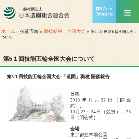
Auto
Translate
ホーム
» 技能五輪 »
競技結果 全国大会
»
第5１回技能五輪全国大会に
ついて
第5１回技能五輪全国大会について
第5１回技能五輪全国大会 「造園」職種 開催報告
日程
2013年11月22日（開会
式）、
10月23～24日（競技）、25
日（閉会式）
会場
東京都立木場公園