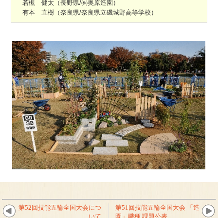
若槻 健太（長野県/㈱奥原造園）
有本 直樹（奈良県/奈良県立磯城野高等学校）
第52回技能五輪全国大会につ
第51回技能五輪全国大会 「造
いて
園」職種 課題公表