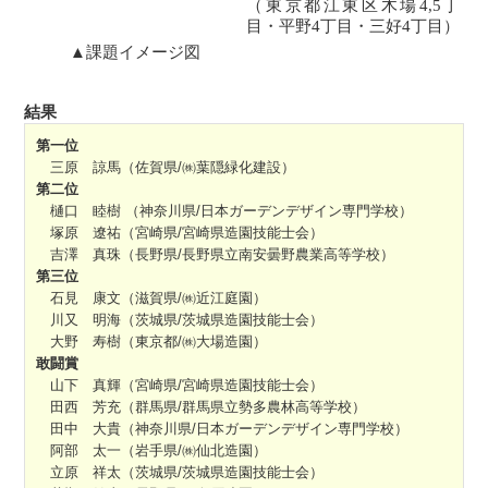
（東京都江東区木場4,5丁
目・平野4丁目・三好4丁目）
▲課題イメージ図
結果
第一位
三原 諒馬（佐賀県/㈱葉隠緑化建設）
第二位
樋口 睦樹 （神奈川県/日本ガーデンデザイン専門学校）
塚原 遼祐（宮崎県/宮崎県造園技能士会）
吉澤 真珠（長野県/長野県立南安曇野農業高等学校）
第三位
石見 康文（滋賀県/㈱近江庭園）
川又 明海（茨城県/茨城県造園技能士会）
大野 寿樹（東京都/㈱大場造園）
敢闘賞
山下 真輝（宮崎県/宮崎県造園技能士会）
田西 芳充（群馬県/群馬県立勢多農林高等学校）
田中 大貴（神奈川県/日本ガーデンデザイン専門学校）
阿部 太一（岩手県/㈱仙北造園）
立原 祥太（茨城県/茨城県造園技能士会）