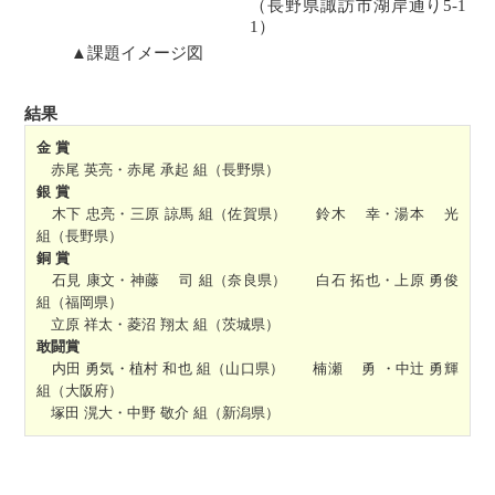
（長野県諏訪市湖岸通り5-1
1）
▲課題イメージ図
結果
金 賞
赤尾 英亮・赤尾 承起 組（長野県）
銀 賞
木下 忠亮・三原 諒馬 組（佐賀県） 鈴木 幸・湯本 光
組（長野県）
銅 賞
石見 康文・神藤 司 組（奈良県） 白石 拓也・上原 勇俊
組（福岡県）
立原 祥太・菱沼 翔太 組（茨城県）
敢闘賞
内田 勇気・植村 和也 組（山口県） 楠瀬 勇 ・中辻 勇輝
組（大阪府）
塚田 滉大・中野 敬介 組（新潟県）