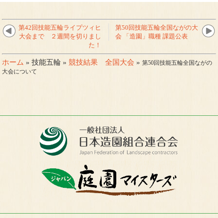
第42回技能五輪ライプツィヒ
第50回技能五輪全国ながの大
大会まで ２週間を切りまし
会 「造園」職種 課題公表
た！
ホーム
» 技能五輪 »
競技結果 全国大会
»
第50回技能五輪全国ながの
大会について