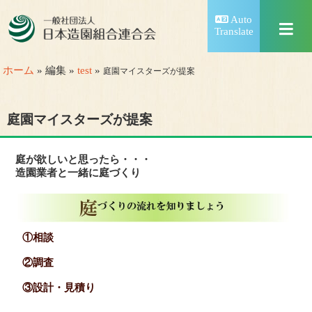
Auto
Translate
ホーム
» 編集 »
test
»
庭園マイスターズが提案
庭園マイスターズが提案
庭が欲しいと思ったら・・・
造園業者と一緒に庭づくり
①相談
②調査
③設計・見積り