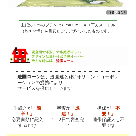
上記の３つのプランは８m×５m、４０平方メートル
（約１２坪）を目安としてデザインしたものです。
造園ローン
は、造園連と(株)オリエントコーポレ
ーションの提携により
サービスを提供しています。
手続きが
「簡
審査が
「迅
担保が
「不
単！」
速！」
要！」
必要書類に記入
1～2日で審査完
連帯保証人も不
するだけ
了
要です