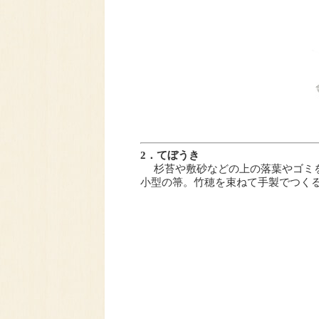
2．てぼうき
杉苔や敷砂などの上の落葉やゴミを
小型の箒。竹穂を束ねて手製でつく