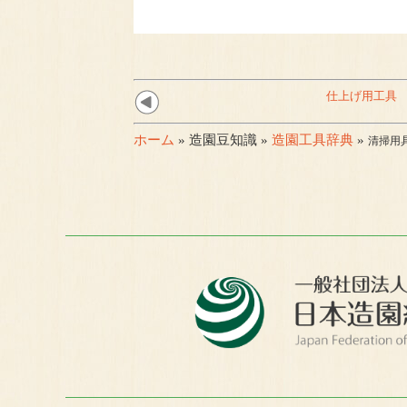
仕上げ用工具
ホーム
» 造園豆知識 »
造園工具辞典
»
清掃用