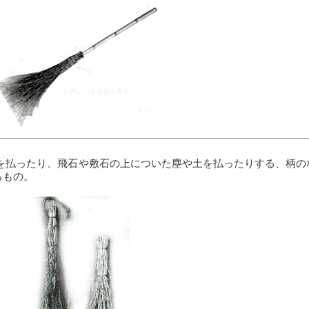
払ったり、飛石や敷石の上についた塵や土を払ったりする、柄の
るもの。