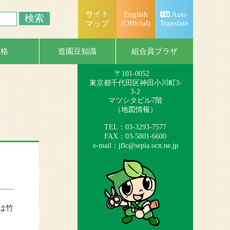
サイト
English
Auto
(Official)
Translate
マップ
一般社団法人
日本造園組合連合会
組合員プラザ
資格
造園豆知識
（略称：造園連）
〒101-0052
東京都千代田区神田小川町3-
3-2
マツシタビル7階
（
地図情報
）
TEL：03-3293-7577
FAX：03-5801-6600
e-mail：
jflc@sepia.ocn.ne.jp
は竹