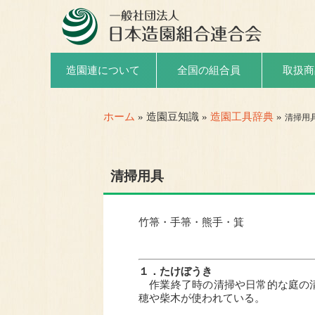
取扱商
造園連について
全国の組合員
ホーム
» 造園豆知識 »
造園工具辞典
»
清掃用
清掃用具
竹箒・手箒・熊手・箕
１．たけぼうき
作業終了時の清掃や日常的な庭の清掃
穂や柴木が使われている。