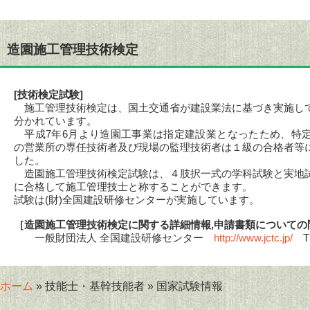
造園施工管理技術検定
[技術検定試験]
施工管理技術検定は、国土交通省が建設業法に基づき実施し
分かれています。
平成7年6月より造園工事業は指定建設業となったため、特
の営業所の専任技術者及び現場の監理技術者は１級の合格者等
した。
造園施工管理技術検定試験は、４肢択一式の学科試験と実地
に合格して施工管理技士と称することができます。
試験は(財)全国建設研修センターが実施しています。
［造園施工管理技術検定に関する詳細情報,申請書類についての
一般財団法人 全国建設研修センター
http://www.jctc.jp/
TE
ホーム
» 技能士・基幹技能者 » 国家試験情報