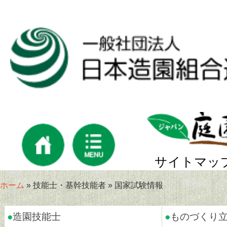
サイトマッ
ホーム
» 技能士・基幹技能者 » 国家試験情報
●
造園技能士
●
ものづくり