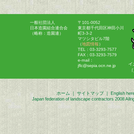
一般社団法人
〒101-0052
日本造園組合連合会
東京都千代田区神田小川
（略称：造園連）
町3-3-2
マツシタビル7階
（
地図情報
）
TEL：03-3293-7577
FAX：03-3293-7579
e-mail：
jflc@sepia.ocn.ne.jp
ホーム
｜
サイトマップ
｜
English her
Japan federation of landscape contractors 2008 Allri