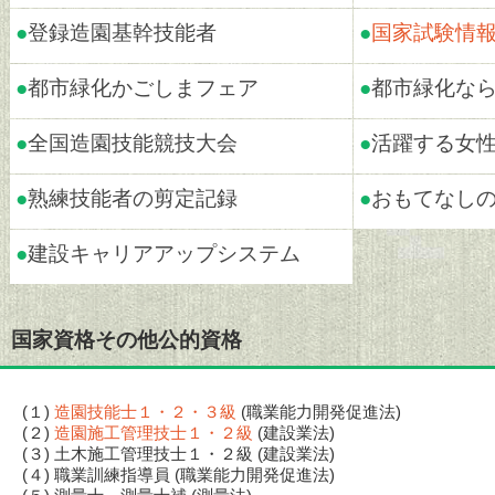
●
登録造園基幹技能者
●
国家試験情
●
都市緑化かごしまフェア
●
都市緑化な
●
全国造園技能競技大会
●
活躍する女
●
熟練技能者の剪定記録
●
おもてなし
●
建設キャリアアップシステム
国家資格その他公的資格
(１)
造園技能士１・２・３級
(職業能力開発促進法)
(２)
造園施工管理技士１・２級
(建設業法)
(３) 土木施工管理技士１・２級 (建設業法)
(４) 職業訓練指導員 (職業能力開発促進法)