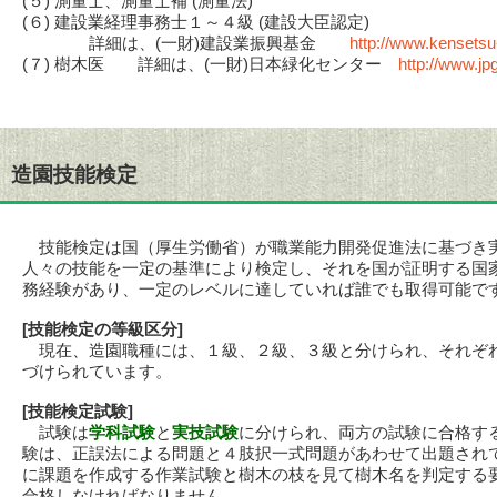
(５) 測量士、測量士補 (測量法)
(６) 建設業経理事務士１～４級 (建設大臣認定)
詳細は、(一財)建設業振興基金
http://www.kensetsu-k
(７) 樹木医 詳細は、(一財)日本緑化センター
http://www.jpg
造園技能検定
技能検定は国（厚生労働省）が職業能力開発促進法に基づき
人々の技能を一定の基準により検定し、それを国が証明する国
務経験があり、一定のレベルに達していれば誰でも取得可能で
[技能検定の等級区分]
現在、造園職種には、１級、２級、３級と分けられ、それぞ
づけられています。
[技能検定試験]
試験は
学科試験
と
実技試験
に分けられ、両方の試験に合格す
験は、正誤法による問題と４肢択一式問題があわせて出題され
に課題を作成する作業試験と樹木の枝を見て樹木名を判定する
合格しなければなりません。