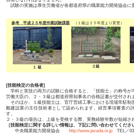
試験の実施は厚生労働省が各都道府県の職業能力開発協会に
参考 平成２５年度作業試験課題
（１級は２５年度より変更）
２級
１ 級
[技能検定の合格者]
学科と実技の両方の試験に合格すると、「技能士」の称号が
労働大臣の、２・３級は都道府県知事名の合格証書が交付され
そのほか、１級技能士は、官庁営繕工事における現場常駐制
般建設業の主任技術者として認められます。経営事項審査の
す。
２・３級の場合は、上級を受検する際、実務経験年数が短縮さ
［技能検定に関する詳しい情報は、下記に問い合わせてくださ
中央職業能力開発協会
http://www.javada.or.jp
TEL／03-