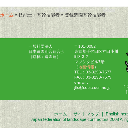
ホーム
» 技能士・基幹技能者 » 登録造園基幹技能者
一般社団法人
〒101-0052
日本造園組合連合会
東京都千代田区神田小川
（略称：造園連）
町3-3-2
マツシタビル7階
（
地図情報
）
TEL：03-3293-7577
FAX：03-3293-7579
e-mail：
jflc@sepia.ocn.ne.jp
ホーム
｜
サイトマップ
｜
English her
Japan federation of landscape contractors 2008 Allri