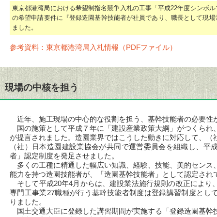
東京都港湾局における希望制指名競争入札の工事「平成22年度シンボ
の希望申請要件に『登録造園基幹技能者が社員であり、職長として現場
ました。
参考資料：東京都港湾局入札情報（PDFファイル）
現場の中核を担う
近年、施工現場の中心的な役割を担う、基幹技能者の必要性
国の施策として平成７年に「建設産業政策大綱」がつくられ
が提言されました。造園業界ではこうした動きに対応して、（
（社）日本造園建設業協会が共同で運営委員会を組織し、平成
者」認定制度を発足させました。
多くの工種に精通した幅広い知識、経験、技能、美的センス
能力を持つ造園技能者が、「造園基幹技能者」として認定され
そして平成20年4月からは、建設業法施行規則の改正により
専門工事業27職種が行う基幹技能者制度は登録講習制度とし
りました。
国土交通大臣に登録した講習期間が実施する「登録造園基幹