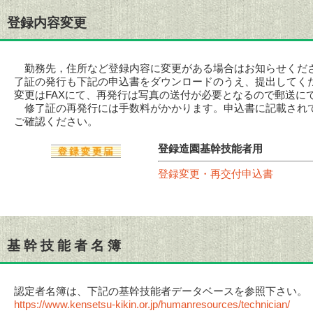
登録内容変更
勤務先，住所など登録内容に変更がある場合はお知らせくだ
了証の発行も下記の申込書をダウンロードのうえ、提出してく
変更はFAXにて、再発行は写真の送付が必要となるので郵送に
修了証の再発行には手数料がかかります。申込書に記載され
ご確認ください。
登録造園基幹技能者用
登録変更・再交付申込書
基 幹 技 能 者 名 簿
認定者名簿は、下記の基幹技能者データベースを参照下さい。
https://www.kensetsu-kikin.or.jp/humanresources/technician/