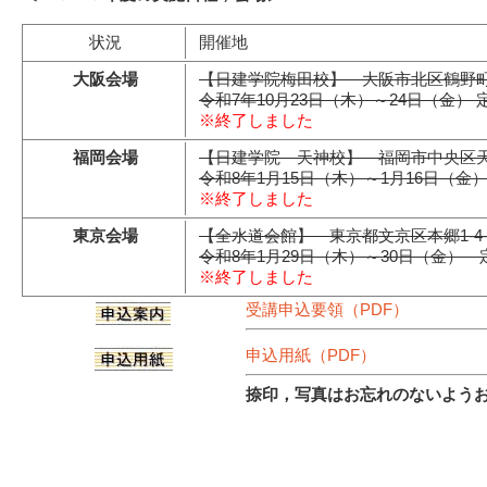
状況
開催地
大阪会場
【日建学院梅田校】 大阪市北区鶴野町1
令和7年10月23日（木）～24日（金） 
※終了しました
福岡会場
【日建学院 天神校】 福岡市中央区天神2
令和8年1月15日（木）～1月16日（金
※終了しました
東京会場
【全水道会館】 東京都文京区本郷1-4-
令和8年1月29日（木）～30日（金） 
※終了しました
受講申込要領（PDF）
申込用紙（PDF）
捺印，写真はお忘れのないよう