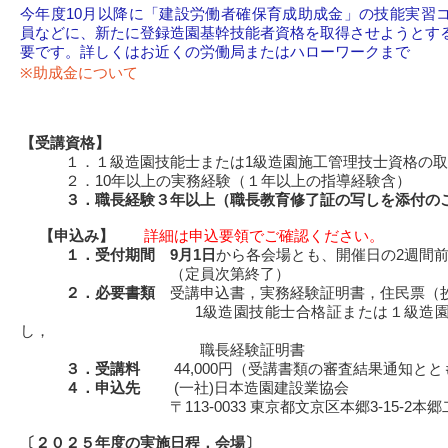
今年度10月以降に「建設労働者確保育成助成金」の技能実習
員などに、新たに登録造園基幹技能者資格を取得させようとす
要です。詳しくはお近くの労働局またはハローワークまで
※助成金について
【受講資格】
１．１級造園技能士または1級造園施工管理技士資格の取
２．10年以上の実務経験（１年以上の指導経験含）
３．職長経験３年以上（
職長教育
修了証の写しを添付の
【申込み】
詳細は申込要領でご確認ください。
１．受付期間
9月1日
から各会場とも、開催日の2週間
（定員次第終了）
２．必要書類
受講申込書，実務経験証明書，住民票（
1級造園技能士合格証または１級造園施工
し，
職長経験証明書
３．受講料
44,000円（受講書類の審査結果通知とと
４．申込先
(一社)日本造園建設業協会
〒113-0033 東京都文京区本郷3-15-2本郷二
〔２０２５年度の実施日程，会場〕