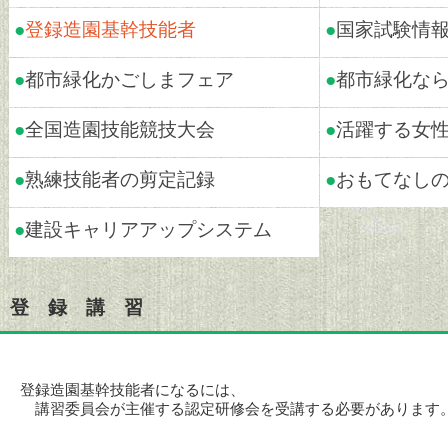
●
登録造園基幹技能者
●
国家試験情
●
都市緑化かごしまフェア
●
都市緑化な
●
全国造園技能競技大会
●
活躍する女
●
熟練技能者の剪定記録
●
おもてなし
●
建設キャリアアップシステム
登 録 講 習
登録造園基幹技能者になるには、
講習委員会が主催する認定研修会を受講する必要があります