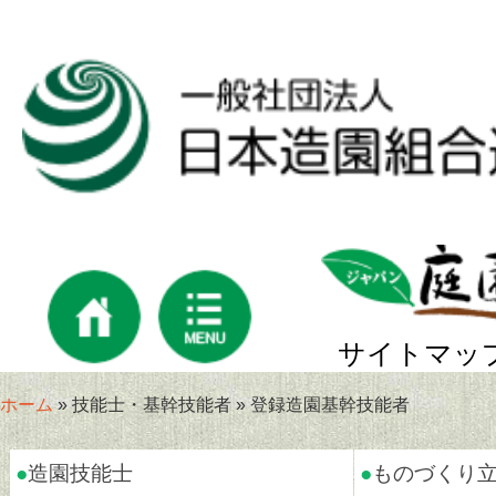
サイトマッ
ホーム
» 技能士・基幹技能者 » 登録造園基幹技能者
●
造園技能士
●
ものづくり