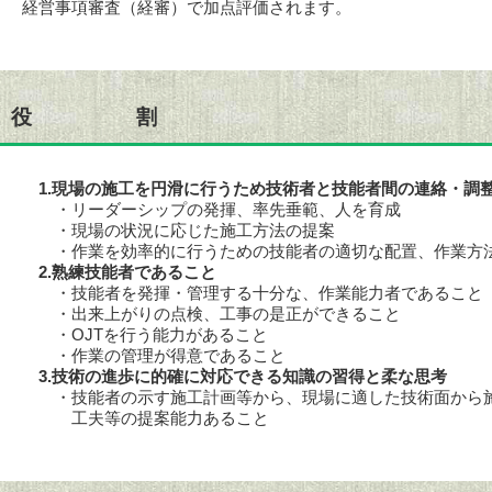
経営事項審査（経審）で加点評価されます。
役 割
1.現場の施工を円滑に行うため技術者と技能者間の連絡・調
・リーダーシップの発揮、率先垂範、人を育成
・現場の状況に応じた施工方法の提案
・作業を効率的に行うための技能者の適切な配置、作業方法
2.熟練技能者であること
・技能者を発揮・管理する十分な、作業能力者であること
・出来上がりの点検、工事の是正ができること
・OJTを行う能力があること
・作業の管理が得意であること
3.技術の進歩に的確に対応できる知識の習得と柔な思考
・技能者の示す施工計画等から、現場に適した技術面から施
工夫等の提案能力あること