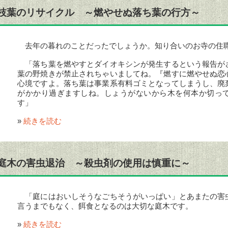
枝葉のリサイクル ～燃やせぬ落ち葉の行方～
去年の暮れのことだったでしょうか。知り合いのお寺の住
「落ち葉を燃やすとダイオキシンが発生するという報告が
葉の野焼きが禁止されちゃいましてね。『燃すに燃やせぬ恋
心境ですよ。落ち葉は事業系有料ゴミとなってしまうし、廃
がかかり過ぎますしね。しょうがないから木を何本か切っ
す」
»
続きを読む
庭木の害虫退治 ～殺虫剤の使用は慎重に～
「庭にはおいしそうなごちそうがいっぱい」とあまたの害
言うまでもなく、餌食となるのは大切な庭木です。
»
続きを読む