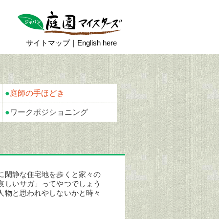
サイトマップ
｜
English here
●
庭師の手ほどき
●
ワークポジショニング
に閑静な住宅地を歩くと家々の
哀しいサガ」ってやつでしょう
人物と思われやしないかと時々