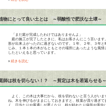
植物にとって良い土とは ～弱酸性で肥沃な土壌～
「まだ庭が完成したわけではありませんよ」
庭の施工が完了したときに、私はお客さんにこう言います
形が出来上がったのに過ぎないのです。１年、２年、３年と
じみ、１本１本の木がもともとその場所にあったような風情
したといえると思っています。
»
続きを読む
庭師は枝を切らない！？ ～剪定は木を若返らせる
よく、この木は大事だから、枝を切れないと言う人がいま
ね。木を伸びるがままにしておきますと、枝葉が茂り過ぎて
く、日当たりや風通しが悪くなり、枝が枯れたり病気や害虫