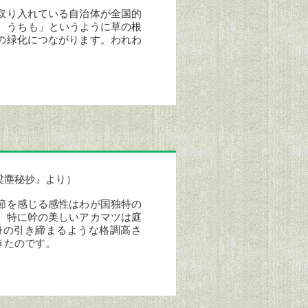
取り入れている自治体が全国的
、うちも」というように草の根
の緑化につながります。われわ
梁塵秘抄』より）
節を感じる感性はわが国独特の
。特に幹の美しいアカマツは庭
身の引き締まるような格調高さ
きたのです。