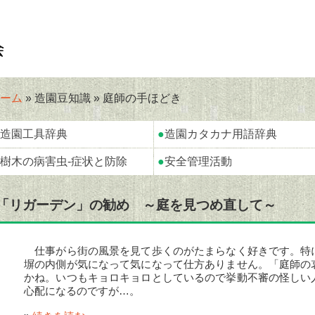
ーム
» 造園豆知識 » 庭師の手ほどき
造園工具辞典
●
造園カタカナ用語辞典
樹木の病害虫-症状と防除
●
安全管理活動
「リガーデン」の勧め ～庭を見つめ直して～
仕事がら街の風景を見て歩くのがたまらなく好きです。特
塀の内側が気になって気になって仕方ありません。「庭師の
かね。いつもキョロキョロとしているので挙動不審の怪しい
心配になるのですが…。