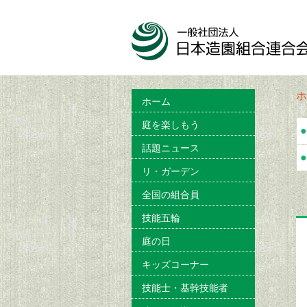
ホ
ホーム
庭を楽しもう
●
話題ニュース
●
リ・ガーデン
全国の組合員
技能五輪
庭の日
キッズコーナー
技能士・基幹技能者