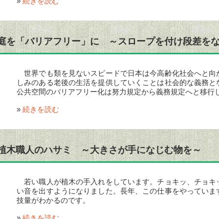
»
続きを読む
庭を「バリアフリー」に ～スロープを付け段差を
世界でも類を見ないスピードで日本は今高齢化社会へと向
しみのある老後の生活を提供していくことは社会的な義務と
公共空間のバリアフリー化は努力規定から義務規定へと移行
»
続きを読む
植木職人のハサミ ～大きさが手になじむ物を～
若い職人が植木の手入れをしています。チョキッ、チョキ
い音を出すようになりました。長年、この仕事をやっていま
技量がわかるのです。
»
続きを読む