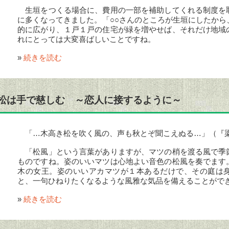
生垣をつくる場合に、費用の一部を補助してくれる制度を
に多くなってきました。「○○さんのところが生垣にしたから
的に広がり、１戸１戸の住宅が緑を増やせば、それだけ地域
れにとっては大変喜ばしいことですね。
»
続きを読む
松は手で慈しむ ～恋人に接するように～
「…木高き松を吹く風の、声も秋とぞ聞こえぬる…」（『
「松風」という言葉がありますが、マツの梢を渡る風で季
ものですね。姿のいいマツは心地よい音色の松風を奏でます
木の女王。姿のいいアカマツが１本あるだけで、その庭は
と、一句ひねりたくなるような風雅な気品を備えることがで
»
続きを読む