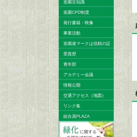
造園豆知識
造園CPD制度
発行書籍・映像
事業活動
造園連マークは信頼の証
受賞歴
青年部
アカデミー会議
情報公開
交通アクセス（地図）
リンク集
組合員PLAZA