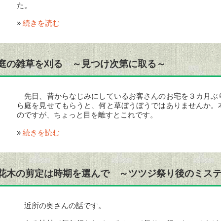
た。
»
続きを読む
庭の雑草を刈る ～見つけ次第に取る～
先日、昔からなじみにしているお客さんのお宅を３カ月ぶ
ら庭を見せてもらうと、何と草ぼうぼうではありませんか。
のですが、ちょっと目を離すとこれです。
»
続きを読む
花木の剪定は時期を選んで ～ツツジ祭り後のミス
近所の奥さんの話です。