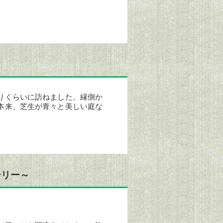
りくらいに訪ねました。縁側か
本来、芝生が青々と美しい庭な
テリー～