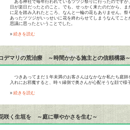
ある神社で毎年行われているツツジ祭りに行ったのですが
日が楽日だったとのこと。でも、せっかく来たのだから、ま
に足を踏み入れたところ、なんと一輪の花もありません。祭
あったツツジがいっせいに花を終わらせてしまうなんてこと
思議に思ったということでした。
»
続きを読む
コデマリの荒治療 ～時間かかる施主との信頼構築
つきあってまだ１年未満のお客さんはなかなか私たち庭師
入れにお邪魔すると、時々縁側で奥さんが心配そうな顔で様
»
続きを読む
花咲く生垣を ～庭に華やかさを生む～