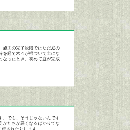
。施工の完了段階ではただ庭の
時を経て木々が根づいて土にな
となったとき、初めて庭が完成
～
す。でも、そうじゃないんです
姿かたちが悪くなるばかりでな
に侵されたりします。