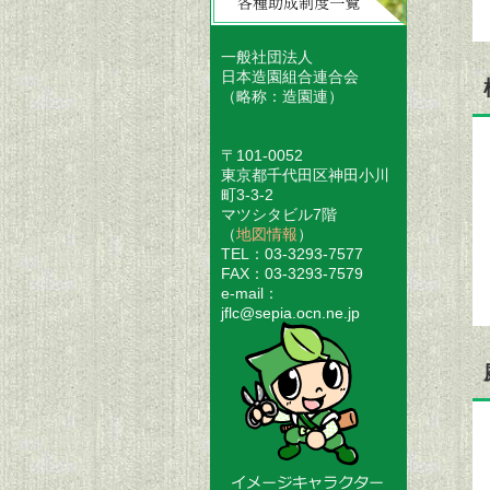
一般社団法人
日本造園組合連合会
（略称：造園連）
〒101-0052
東京都千代田区神田小川
町3-3-2
マツシタビル7階
（
地図情報
）
TEL：03-3293-7577
FAX：03-3293-7579
e-mail：
jflc@sepia.ocn.ne.jp