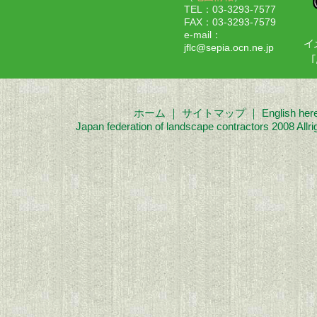
TEL：03-3293-7577
FAX：03-3293-7579
e-mail：
jflc@sepia.ocn.ne.jp
ホーム
｜
サイトマップ
｜
English her
Japan federation of landscape contractors 2008 Allri