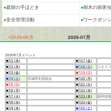
●
庭師の手ほどき
●
樹木の病害虫
●
安全管理活動
●
ワークポジ
<2026-06月
2026-07月
2026年7月イベント
■7/1 (水)
■7/17 (金)
■7/2 (木)
■7/18 (土)
ユネス
■7/3 (金)
■7/19 (日)
■7/4 (土)
茨城県支部総会
■7/20 (月)
■7/5 (日)
■7/21 (火)
■7/6 (月)
■7/22 (水)
■7/7 (火)
■7/23 (木)
基幹技
■7/8 (水)
■7/24 (金)
■7/9 (木)
■7/25 (土)