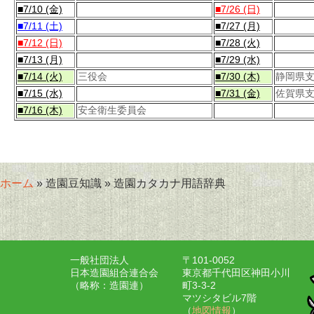
■7/10 (金)
■7/26 (日)
■7/11 (土)
■7/27 (月)
■7/12 (日)
■7/28 (火)
■7/13 (月)
■7/29 (水)
■7/14 (火)
三役会
■7/30 (木)
静岡県
■7/15 (水)
■7/31 (金)
佐賀県
■7/16 (木)
安全衛生委員会
ホーム
» 造園豆知識 » 造園カタカナ用語辞典
一般社団法人
〒101-0052
日本造園組合連合会
東京都千代田区神田小川
（略称：造園連）
町3-3-2
マツシタビル7階
（
地図情報
）