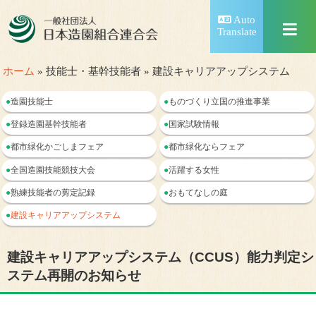
Auto
Translate
ホーム
» 技能士・基幹技能者 » 建設キャリアアップシステム
●
造園技能士
●
ものづくり立国の推進事業
●
登録造園基幹技能者
●
国家試験情報
●
都市緑化かごしまフェア
●
都市緑化ならフェア
●
全国造園技能競技大会
●
活躍する女性
●
熟練技能者の剪定記録
●
おもてなしの庭
●
建設キャリアアップシステム
建設キャリアアップシステム（CCUS）能力判定シ
ステム再開のお知らせ