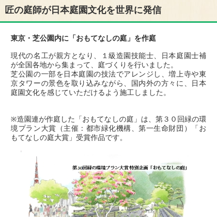
匠の庭師が日本庭園文化を世界に発信
東京・芝公園内に「おもてなしの庭」を作庭
現代の名工が親方となり、１級造園技能士、日本庭園士補
が全国各地から集まって、庭づくりを行いました。
芝公園の一部を日本庭園の技法でアレンジし、増上寺や東
京タワーの景色を取り込みながら、国内外の方々に、日本
庭園文化を感じていただけるよう施工しました。
※造園連が作庭した「おもてなしの庭」は、第３０回緑の環
境プラン大賞（主催：都市緑化機構、第一生命財団）「お
もてなしの庭大賞」受賞作品です。