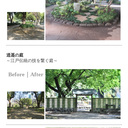
逍遥の庭
～江戸伝統の技を繋ぐ庭～
Before｜After