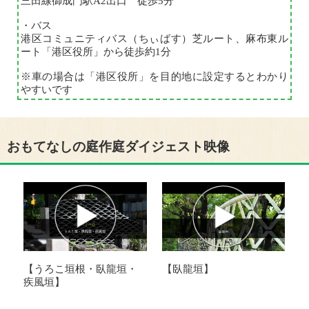
三田線御成門駅A2出口 徒歩5分
・バス
港区コミュニティバス（ちぃばす）芝ルート、麻布東ル
ート「港区役所」から徒歩約1分
※車の場合は「港区役所」を目的地に設定するとわかり
やすいです
おもてなしの庭作庭ダイジェスト映像
【臥龍垣】
【うろこ垣根・臥龍垣・
疾風垣】