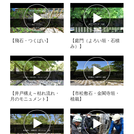
【庭門（よろい垣・石積
【飛石・つくばい】
み）】
【市松敷石・金閣寺垣・
【井戸構え～枯れ流れ・
植栽】
月のモニュメント】