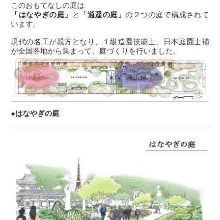
このおもてなしの庭は
「はなやぎの庭」
と
「逍遥の庭」
の２つの庭で構成されて
います。
現代の名工が親方となり、１級造園技能士、日本庭園士補
が全国各地から集まって、庭づくりを行いました。
●はなやぎの庭