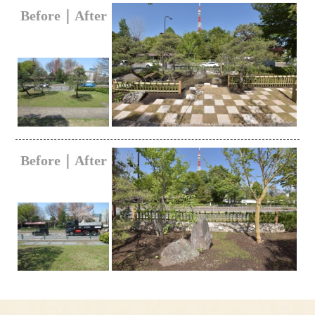
Before｜After
Before｜After