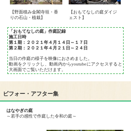
【おもてなしの庭ダイジ
【野面積み金閣寺垣・香
ェスト】
りの石山・植栽】
「おもてなしの庭」作庭記録
施工日時
第１期：２０２１年４月１４日～１７日
第２期：２０２１年４月２１日～２４日
当日の作庭の様子を映像におさめました。
動画をクリックし、動画内からyoutubeにアクセスすると
大画面でご覧いただけます。
ビフォー・アフター集
はなやぎの庭
～若手の感性で作庭した令和の庭～