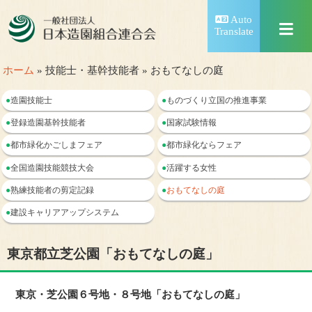
Auto
Translate
ホーム
» 技能士・基幹技能者 » おもてなしの庭
●
造園技能士
●
ものづくり立国の推進事業
●
登録造園基幹技能者
●
国家試験情報
●
都市緑化かごしまフェア
●
都市緑化ならフェア
●
全国造園技能競技大会
●
活躍する女性
●
熟練技能者の剪定記録
●
おもてなしの庭
●
建設キャリアアップシステム
東京都立芝公園「おもてなしの庭」
東京・芝公園６号地・８号地「おもてなしの庭」