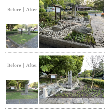
Before｜After
Before｜After