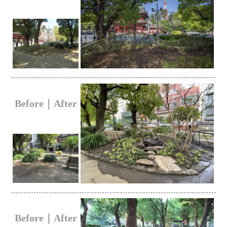
Before｜After
Before｜After