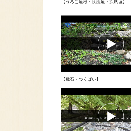
【うろこ垣根・臥龍垣・疾風垣】
【飛石・つくばい】