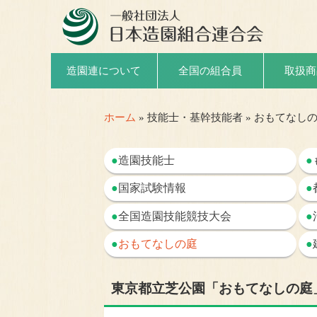
取扱商
造園連について
全国の組合員
ホーム
» 技能士・基幹技能者 » おもてなし
●
造園技能士
●
●
国家試験情報
●
●
全国造園技能競技大会
●
●
おもてなしの庭
●
東京都立芝公園「おもてなしの庭