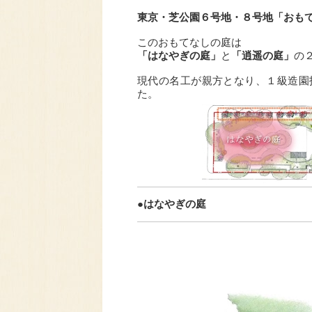
東京・芝公園６号地・８号地「おも
このおもてなしの庭は
「はなやぎの庭」
と
「逍遥の庭」
の
現代の名工が親方となり、１級造園
た。
●はなやぎの庭