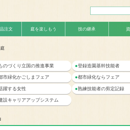
品注文
庭を楽しもう
技の継承
の庭
ものづくり立国の推進事業
●
登録造園基幹技能者
都市緑化かごしまフェア
●
都市緑化ならフェア
活躍する女性
●
熟練技能者の剪定記録
建設キャリアアップシステム
」