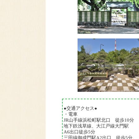
●交通アクセス●
・電車
JR山手線浜松町駅北口 徒歩10分
地下鉄浅草線、大江戸線大門駅
A6出口徒歩5分
三田線御成門駅A2出口 徒歩5分