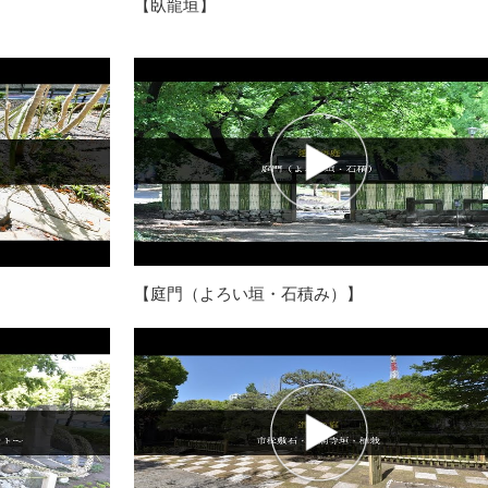
【臥龍垣】
【庭門（よろい垣・石積み）】