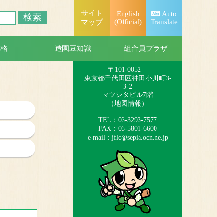
サイト
English
Auto
(Official)
Translate
マップ
一般社団法人
日本造園組合連合会
組合員プラザ
資格
造園豆知識
（略称：造園連）
〒101-0052
東京都千代田区神田小川町3-
3-2
マツシタビル7階
（
地図情報
）
TEL：03-3293-7577
FAX：03-5801-6600
e-mail：
jflc@sepia.ocn.ne.jp