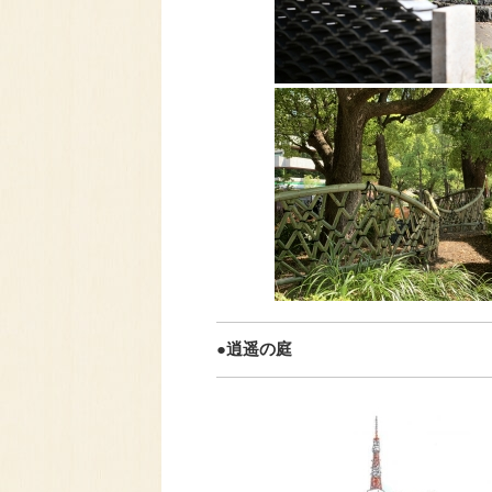
●逍遥の庭