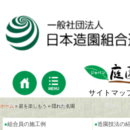
サイトマッ
ホーム
» 庭を楽しもう » 隠れた名園
●
組合員の施工例
●
造園技法の