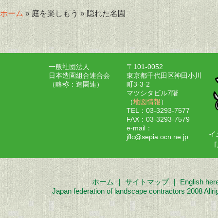
ホーム
» 庭を楽しもう » 隠れた名園
一般社団法人
〒101-0052
日本造園組合連合会
東京都千代田区神田小川
（略称：造園連）
町3-3-2
マツシタビル7階
（
地図情報
）
TEL：03-3293-7577
FAX：03-3293-7579
e-mail：
jflc@sepia.ocn.ne.jp
ホーム
｜
サイトマップ
｜
English her
Japan federation of landscape contractors 2008 Allri