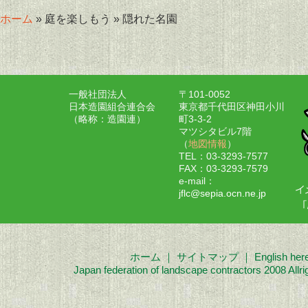
ホーム
» 庭を楽しもう » 隠れた名園
一般社団法人
〒101-0052
日本造園組合連合会
東京都千代田区神田小川
（略称：造園連）
町3-3-2
マツシタビル7階
（
地図情報
）
TEL：03-3293-7577
FAX：03-3293-7579
e-mail：
jflc@sepia.ocn.ne.jp
ホーム
｜
サイトマップ
｜
English her
Japan federation of landscape contractors 2008 Allri