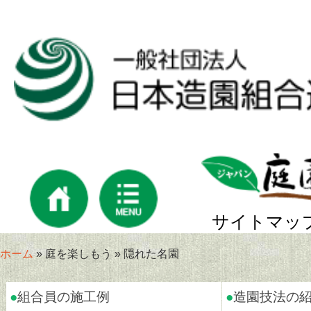
サイトマッ
ホーム
» 庭を楽しもう » 隠れた名園
●
組合員の施工例
●
造園技法の