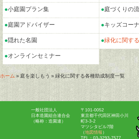
●
小庭園プラン集
●
庭づくりの
●
庭園アドバイザー
●
キッズコー
●
隠れた名園
●
緑化に関す
●
オンラインセミナー
ホーム
» 庭を楽しもう » 緑化に関する各種助成制度一覧
一般社団法人
〒101-0052
日本造園組合連合会
東京都千代田区神田小川
（略称：造園連）
町3-3-2
マツシタビル7階
（
地図情報
）
TEL：03-3293-7577