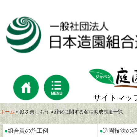
サイトマッ
ホーム
» 庭を楽しもう » 緑化に関する各種助成制度一覧
●
組合員の施工例
●
造園技法の