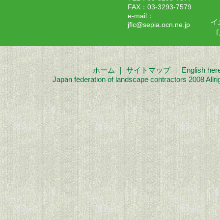
FAX：03-3293-7579
e-mail：
jflc@sepia.ocn.ne.jp
ホーム
｜
サイトマップ
｜
English her
Japan federation of landscape contractors 2008 Allri