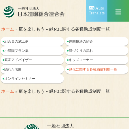
Auto
Translate
ホーム
» 庭を楽しもう » 緑化に関する各種助成制度一覧
●
組合員の施工例
●
造園技法の紹介
●
小庭園プラン集
●
庭づくりの流れ
●
庭園アドバイザー
●
キッズコーナー
●
隠れた名園
●
緑化に関する各種助成制度一覧
●
オンラインセミナー
ホーム
» 庭を楽しもう » 緑化に関する各種助成制度一覧