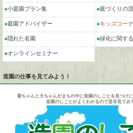
●
小庭園プラン集
●
庭づくりの
●
庭園アドバイザー
●
キッズコー
●
隠れた名園
●
緑化に関す
●
オンラインセミナー
造園の仕事を見てみよう！
愛ちゃんと大ちゃんがまちの中に造園のしごとを見つけに
造園のしごとがよくわかるので是非見てみ