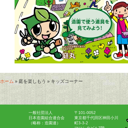
ホーム
» 庭を楽しもう » キッズコーナー
一般社団法人
〒101-0052
日本造園組合連合会
東京都千代田区神田小川
（略称：造園連）
町3-3-2
マツシタビル7階