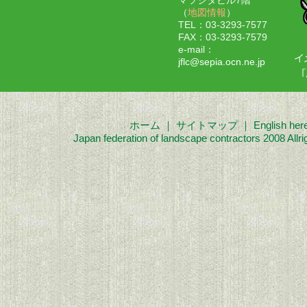
（
地図情報
）
TEL：03-3293-7577
FAX：03-3293-7579
e-mail：
jflc@sepia.ocn.ne.jp
ホーム
｜
サイトマップ
｜
English her
Japan federation of landscape contractors 2008 Allri