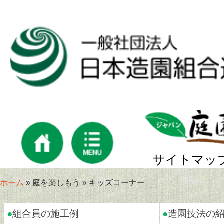
サイトマッ
ホーム
» 庭を楽しもう » キッズコーナー
●
組合員の施工例
●
造園技法の