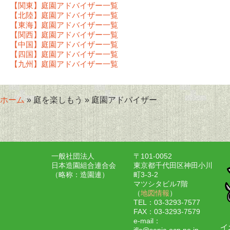
【関東】庭園アドバイザー一覧
【北陸】庭園アドバイザー一覧
【東海】庭園アドバイザー一覧
【関西】庭園アドバイザー一覧
【中国】庭園アドバイザー一覧
【四国】庭園アドバイザー一覧
【九州】庭園アドバイザー一覧
ホーム
» 庭を楽しもう » 庭園アドバイザー
一般社団法人
〒101-0052
日本造園組合連合会
東京都千代田区神田小川
（略称：造園連）
町3-3-2
マツシタビル7階
（
地図情報
）
TEL：03-3293-7577
FAX：03-3293-7579
e-mail：
jflc@sepia.ocn.ne.jp