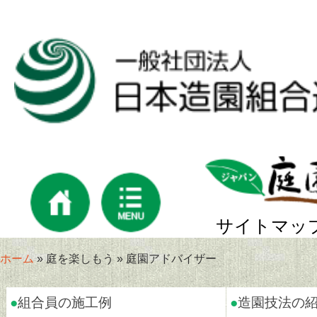
サイトマッ
ホーム
» 庭を楽しもう » 庭園アドバイザー
●
組合員の施工例
●
造園技法の