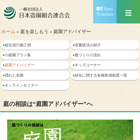
Auto
Translate
ホーム
» 庭を楽しもう » 庭園アドバイザー
●
組合員の施工例
●
造園技法の紹介
●
小庭園プラン集
●
庭づくりの流れ
●
庭園アドバイザー
●
キッズコーナー
●
隠れた名園
●
緑化に関する各種助成制度一覧
●
オンラインセミナー
庭の相談は“庭園アドバイザー”へ