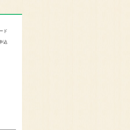
ード
申込