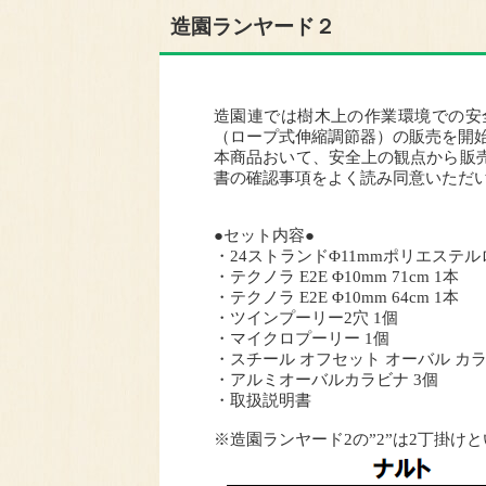
造園ランヤード２
造園連では樹木上の作業環境での安
（ロープ式伸縮調節器）の販売を開
本商品おいて、安全上の観点から販
書の確認事項をよく読み同意いただい
●セット内容●
・24ストランドΦ11mmポリエステルロー
・テクノラ E2E Φ10mm 71cm 1本
・テクノラ E2E Φ10mm 64cm 1本
・ツインプーリー2穴 1個
・マイクロプーリー 1個
・スチール オフセット オーバル カラ
・アルミオーバルカラビナ 3個
・取扱説明書
※造園ランヤード2の”2”は2丁掛け