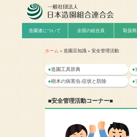
取扱商
造園連について
全国の組合員
ホーム
» 造園豆知識 » 安全管理活動
●
造園工具辞典
●
●
樹木の病害虫-症状と防除
●
■安全管理活動コーナー■