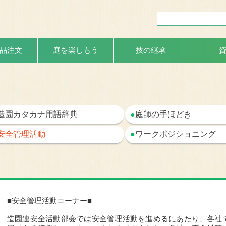
品注文
庭を楽しもう
技の継承
造園カタカナ用語辞典
●
庭師の手ほどき
安全管理活動
●
ワークポジショニング
■安全管理活動コーナー■
造園連安全活動部会では安全管理活動を進めるにあたり、各社