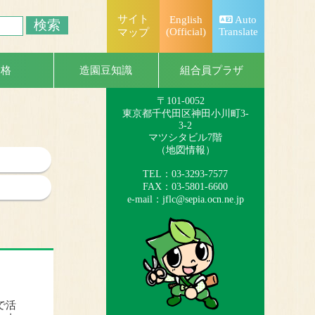
サイト
English
Auto
(Official)
Translate
マップ
一般社団法人
日本造園組合連合会
組合員プラザ
資格
造園豆知識
（略称：造園連）
〒101-0052
東京都千代田区神田小川町3-
3-2
マツシタビル7階
（
地図情報
）
TEL：03-3293-7577
FAX：03-5801-6600
e-mail：
jflc@sepia.ocn.ne.jp
で活