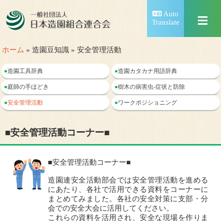
Auto
Translate
ホーム
» 造園豆知識 » 安全管理活動
●
造園工具辞典
●
造園カタカナ用語辞典
●
庭師の手ほどき
●
樹木の病害虫-症状と防除
●
安全管理活動
●
ワークポジショニング
■安全管理活動コーナー■
■安全管理活動コーナー■
造園連安全活動部会では安全管理活動を進める
にあたり、各社で活用できる資料をコーナーに
まとめてみました。各社の安全対策に支部・分
会での安全大会に活用してください。
これらの資料を活用され、安全な現場を作りま