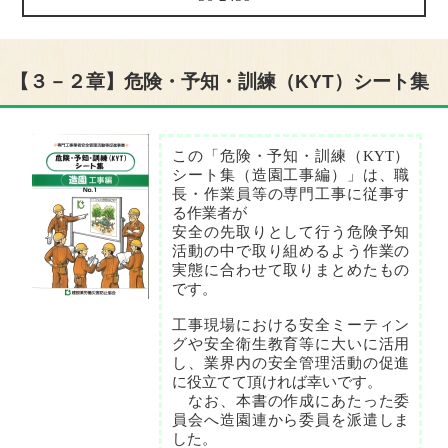
【３－２章】危険・予知・訓練（KYT）シート集
この「危険・予知・訓練（KYT）
シート集（造園工事編）」は、職
長・作業員等の専門工事に従事す
る作業者が
安全の先取りとして行う危険予知
活動の中で取り組めるよう作業の
実態に合わせて取りまとめたもの
です。
工事現場における安全ミーティン
グや安全衛生教育等に大いに活用
し、業界内の安全管理活動の促進
に役立てて頂ければ幸いです。
なお、本書の作成にあたった委
員会へ造園連から委員を派遣しま
した。