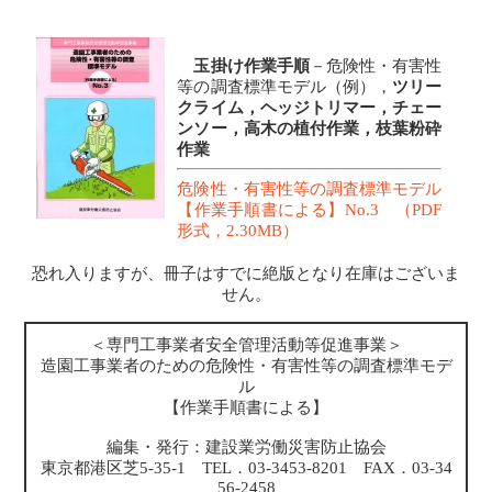
玉掛け作業手順
－危険性・有害性
等の調査標準モデル（例），
ツリー
クライム，ヘッジトリマー，チェー
ンソー，高木の植付作業，枝葉粉砕
作業
危険性・有害性等の調査標準モデル
【作業手順書による】No.3 （PDF
形式，2.30MB）
恐れ入りますが、冊子はすでに絶版となり在庫はございま
せん。
＜専門工事業者安全管理活動等促進事業＞
造園工事業者のための危険性・有害性等の調査標準モデ
ル
【作業手順書による】
編集・発行：建設業労働災害防止協会
東京都港区芝5-35-1 TEL．03-3453-8201 FAX．03-34
56-2458