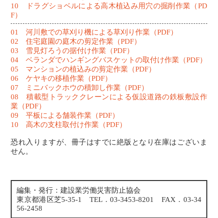
10 ドラグショベルによる高木植込み用穴の掘削作業（PD
F）
01 河川敷での草刈り機による草刈り作業（PDF）
02 住宅庭園の庭木の剪定作業（PDF）
03 雪見灯ろうの据付け作業（PDF）
04 ベランダでハンギングバスケットの取付け作業（PDF）
05 マンションの植込みの剪定作業（PDF）
06 ケヤキの移植作業（PDF）
07 ミニバックホウの積卸し作業（PDF）
08 積載型トラッククレーンによる仮設道路の鉄板敷設作
業（PDF）
09 平板による舗装作業（PDF）
10 高木の支柱取付け作業（PDF）
恐れ入りますが、冊子はすでに絶版となり在庫はございま
せん。
編集・発行：建設業労働災害防止協会
東京都港区芝5-35-1 TEL．03-3453-8201 FAX．03-34
56-2458