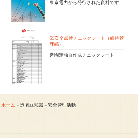
東京電力から発行された資料です
②安全点検チェックシート（維持管
理編）
造園連独自作成チェックシート
ホーム
» 造園豆知識 » 安全管理活動