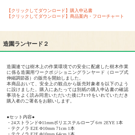
【クリックしてダウンロード】購入申込書
【クリックしてダウンロード】商品案内・フローチャート
造園ランヤード２
造園連では樹木上の作業環境での安全に配慮した樹木作業
に係る造園用ワークポジショニングランヤード（ロープ式
伸縮調節器）の販売を開始しました。
本商品おいて、安全上の観点から販売対象者を以下のよう
に設けました。購入にあたっては別紙の購入申込書の確認
事項をよく読み同意いただいた後にﾁｪｯｸをいれていただき
購入者のご署名をお願いします。
●セット内容●
・24ストランドΦ11mmポリエステルロープ 6ｍ 2EYE 1本
・テクノラ E2E Φ10mm 71cm 1本
・テクノラ E2E Φ10mm 64cm 1本