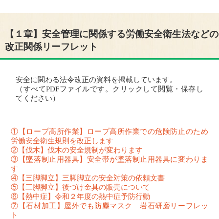
【１章】安全管理に関係する労働安全衛生法などの
改正関係リーフレット
安全に関わる法令改正の資料を掲載しています。
（すべてPDFファイルです。クリックして閲覧・保存し
てください）
①【ロープ高所作業】ロープ高所作業での危険防止のため
労働安全衛生規則を改正します
②【伐木】伐木の安全規制が変わります
③【墜落制止用器具】安全帯が墜落制止用器具に変わりま
す
④【三脚脚立】三脚脚立の安全対策の依頼文書
⑤【三脚脚立】後づけ金具の販売について
⑥【熱中症】令和２年度の熱中症予防行動
⑦【石材加工】屋外でも防塵マスク 岩石研磨リーフレッ
ト