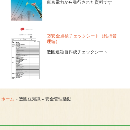
東京電力から発行された資料です
②安全点検チェックシート（維持管
理編）
造園連独自作成チェックシート
ホーム
» 造園豆知識 » 安全管理活動