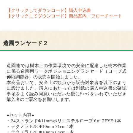
【クリックしてダウンロード】購入申込書
【クリックしてダウンロード】商品案内・フローチャート
造園ランヤード２
造園連では樹木上の作業環境での安全に配慮した樹木作業
に係る造園用ワークポジショニングランヤード（ロープ式
伸縮調節器）の販売を開始しました。
本商品おいて、安全上の観点から販売対象者を以下のよう
に設けました。購入にあたっては別紙の購入申込書の確認
事項をよく読み同意いただいた後にﾁｪｯｸをいれていただき
購入者のご署名をお願いします。
●セット内容●
・24ストランドΦ11mmポリエステルロープ 6ｍ 2EYE 1本
・テクノラ E2E Φ10mm 71cm 1本
・テクノラ E2E Φ10mm 64cm 1本