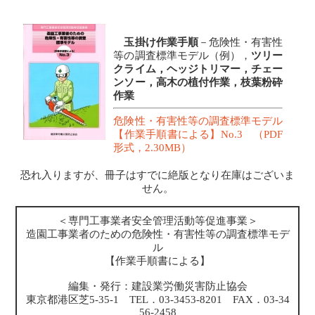
玉掛け作業手順
－危険性・有害性
等の調査標準モデル（例），
ツリー
クライム，ヘッジトリマー，チェー
ンソー，高木の植付作業，枝葉粉砕
作業
危険性・有害性等の調査標準モデル
【作業手順書による】No.3 （PDF
形式，2.30MB）
恐れ入りますが、冊子はすでに絶版となり在庫はございま
せん。
＜専門工事業者安全管理活動等促進事業＞
造園工事業者のための危険性・有害性等の調査標準モデ
ル
【作業手順書による】
編集・発行：建設業労働災害防止協会
東京都港区芝5-35-1 TEL．03-3453-8201 FAX．03-34
56-2458