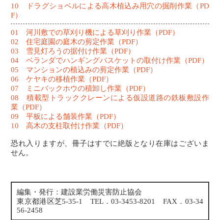
10 ドラグショベルによる高木植込み用穴の掘削作業（PD
F）
01 河川敷での草刈り機による草刈り作業（PDF）
02 住宅庭園の庭木の剪定作業（PDF）
03 雪見灯ろうの据付け作業（PDF）
04 ベランダでハンギングバスケットの取付け作業（PDF）
05 マンションの植込みの剪定作業（PDF）
06 ケヤキの移植作業（PDF）
07 ミニバックホウの積卸し作業（PDF）
08 積載型トラッククレーンによる仮設道路の鉄板敷設作
業（PDF）
09 平板による舗装作業（PDF）
10 高木の支柱取付け作業（PDF）
恐れ入りますが、冊子はすでに絶版となり在庫はございま
せん。
編集・発行：建設業労働災害防止協会
東京都港区芝5-35-1 TEL．03-3453-8201 FAX．03-34
56-2458