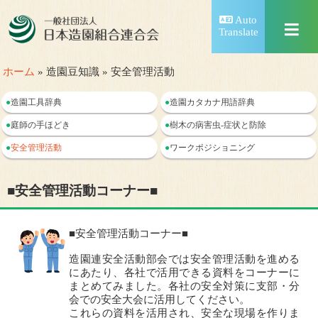
Auto
Translate
ホーム
» 造園豆知識 » 安全管理活動
●
造園工具辞典
●
造園カタカナ用語辞典
●
庭師の手ほどき
●
樹木の病害虫-症状と防除
●
安全管理活動
●
ワークポジショニング
■安全管理活動コーナー■
■安全管理活動コーナー■
造園連安全活動部会では安全管理活動を進める
にあたり、各社で活用できる資料をコーナーに
まとめてみました。各社の安全対策に支部・分
会での安全大会に活用してください。
これらの資料を活用され、安全な現場を作りま