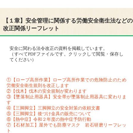
【１章】安全管理に関係する労働安全衛生法などの
改正関係リーフレット
安全に関わる法令改正の資料を掲載しています。
（すべてPDFファイルです。クリックして閲覧・保存し
てください）
①【ロープ高所作業】ロープ高所作業での危険防止のため
労働安全衛生規則を改正します
②【伐木】伐木の安全規制が変わります
③【墜落制止用器具】安全帯が墜落制止用器具に変わりま
す
④【三脚脚立】三脚脚立の安全対策の依頼文書
⑤【三脚脚立】後づけ金具の販売について
⑥【熱中症】令和２年度の熱中症予防行動
⑦【石材加工】屋外でも防塵マスク 岩石研磨リーフレッ
ト