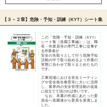
【３－２章】危険・予知・訓練（KYT）シート集
この「危険・予知・訓練（KYT）
シート集（造園工事編）」は、職
長・作業員等の専門工事に従事す
る作業者が
安全の先取りとして行う危険予知
活動の中で取り組めるよう作業の
実態に合わせて取りまとめたもの
です。
工事現場における安全ミーティン
グや安全衛生教育等に大いに活用
し、業界内の安全管理活動の促進
に役立てて頂ければ幸いです。
なお、本書の作成にあたった委
員会へ造園連から委員を派遣しま
した。