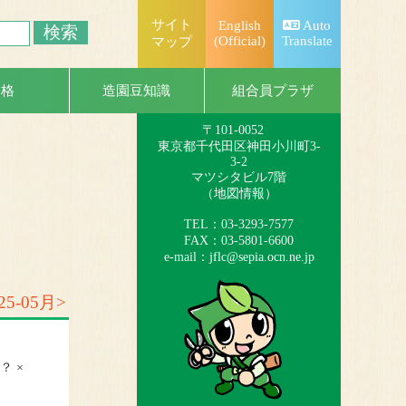
サイト
English
Auto
(Official)
Translate
マップ
一般社団法人
日本造園組合連合会
組合員プラザ
資格
造園豆知識
（略称：造園連）
〒101-0052
東京都千代田区神田小川町3-
3-2
マツシタビル7階
（
地図情報
）
TEL：03-3293-7577
FAX：03-5801-6600
e-mail：
jflc@sepia.ocn.ne.jp
25-05月>
？
×