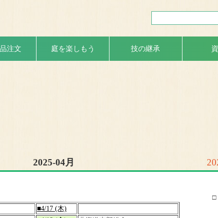
品注文
庭を楽しもう
技の継承
2025-04月
20
□
■4/17 (木)