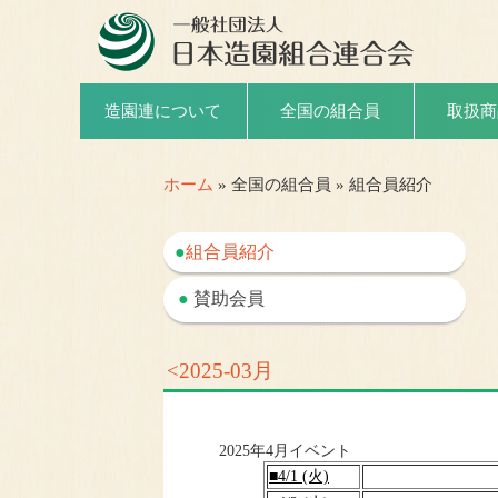
取扱商
造園連について
全国の組合員
ホーム
» 全国の組合員 » 組合員紹介
●
組合員紹介
●
賛助会員
<2025-03月
2025年4月イベント
■4/1 (火)