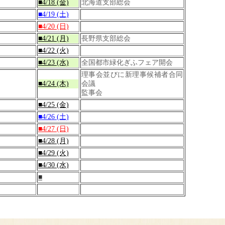
■4/18 (金)
北海道支部総会
■4/19 (土)
■4/20 (日)
■4/21 (月)
長野県支部総会
■4/22 (火)
■4/23 (水)
全国都市緑化ぎふフェア開会
理事会並びに新理事候補者合同
■4/24 (木)
会議
監事会
■4/25 (金)
■4/26 (土)
■4/27 (日)
■4/28 (月)
■4/29 (火)
■4/30 (水)
■