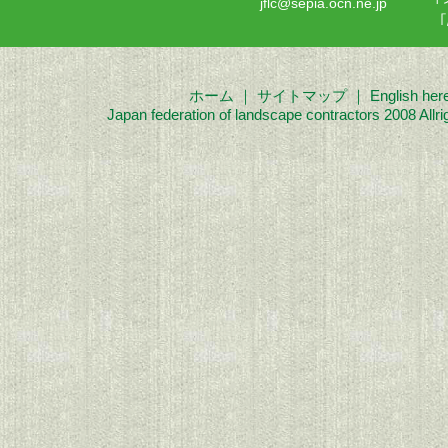
jflc@sepia.ocn.ne.jp
ホーム
｜
サイトマップ
｜
English her
Japan federation of landscape contractors 2008 Allri