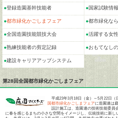
●
登録造園基幹技能者
●
国家試験情
●
都市緑化かごしまフェア
●
都市緑化な
●
全国造園技能競技大会
●
活躍する女
●
熟練技能者の剪定記録
●
おもてなし
●
建設キャリアアップシステム
第28回全国都市緑化かごしまフェア
平成23年3月18日（金）～5月22日
国都市緑化かごしまフェア
に造園連は
設計施工は、造園連の技術技能委員会
に春を感じるまちの小さな空間をイメージし、伝統技術に新し