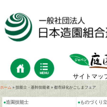
サイトマッ
ホーム
» 技能士・基幹技能者 » 都市緑化かごしまフェア
●
造園技能士
●
ものづくり