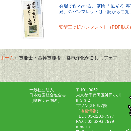
会場で配布する、庭園「風光る 
庭」のパンフレットは下記からご覧
変型三ツ折パンフレット（PDF形式
ホーム
» 技能士・基幹技能者 » 都市緑化かごしまフェア
一般社団法人
〒101-0052
日本造園組合連合会
東京都千代田区神田小川
（略称：造園連）
町3-3-2
マツシタビル7階
（
地図情報
）
TEL：03-3293-7577
FAX：03-3293-7579
e-mail：