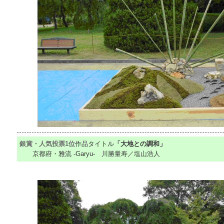
銀賞・人気投票1位
作品タイトル
「大地との調和」
京都府・雅流 ‐Garyu‐ 川勝量寿／塩山浩人