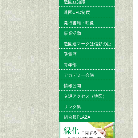
造園豆知識
造園CPD制度
発行書籍・映像
事業活動
造園連マークは信頼の証
受賞歴
青年部
アカデミー会議
情報公開
交通アクセス（地図）
リンク集
組合員PLAZA