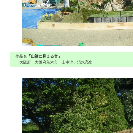
作品名
「山裾に見える音」
大阪府・大阪府茨木市 山中涼／清水亮史