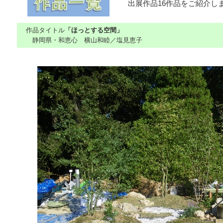
出展作品16作品をご紹介し
作品タイトル
「ほっとする空間」
静岡県・和恵心 横山和睦／塩見恵子