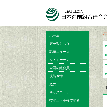
ホ
ホーム
庭を楽しもう
●
話題ニュース
●
リ・ガーデン
●
全国の組合員
●
技能五輪
庭の日
キッズコーナー
技能士・基幹技能者