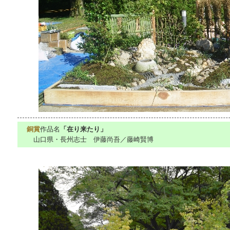
銅賞
作品名
「在り来たり」
山口県・長州志士 伊藤尚吾／藤崎賢博