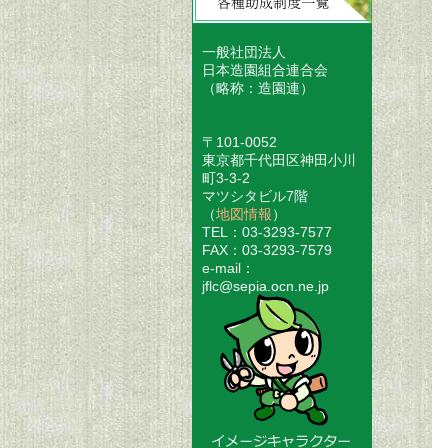
一般社団法人
日本造園組合連合会
（略称：造園連）
〒101-0052
東京都千代田区神田小川
町3-3-2
マツシタビル7階
（
地図情報
）
TEL：03-3293-7577
FAX：03-3293-7579
e-mail：
jflc@sepia.ocn.ne.jp