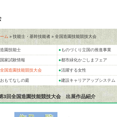
ーム
» 技能士・基幹技能者 » 全国造園技能競技大会
造園技能士
●
ものづくり立国の推進事業
国家試験情報
●
都市緑化かごしまフェア
全国造園技能競技大会
●
活躍する女性
おもてなしの庭
●
建設キャリアアップシステム
第3回全国造園技能競技大会 出展作品紹介