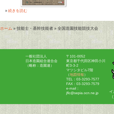
»
続きを読む
ホーム
» 技能士・基幹技能者 » 全国造園技能競技大会
一般社団法人
〒101-0052
日本造園組合連合会
東京都千代田区神田小川
（略称：造園連）
町3-3-2
マツシタビル7階
（
地図情報
）
TEL：03-3293-7577
FAX：03-3293-7579
e-mail：
jflc@sepia.ocn.ne.jp