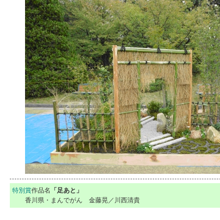
特別賞
作品名
「足あと」
香川県・まんでがん 金藤晃／川西清貴