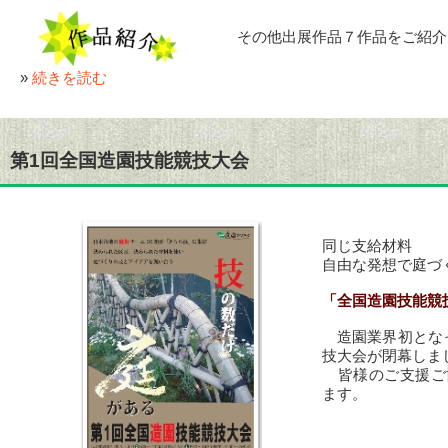
その他出展作品７作品をご紹介
»
続きを読む
第1回全国造園技能競技大会
同じ支給材料
自由な発想で庭づ
「全国造園技能競
造園業界初となっ
技大会が閉幕しま
皆様のご支援ご
ます。