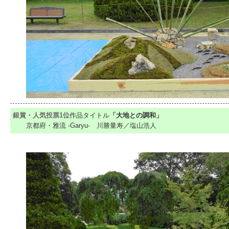
銀賞・人気投票1位
作品タイトル
「大地との調和」
京都府・雅流 ‐Garyu‐ 川勝量寿／塩山浩人