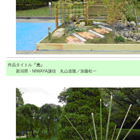
作品タイトル
「光」
新潟県・NIWAYA謙信 丸山道隆／加藤松一