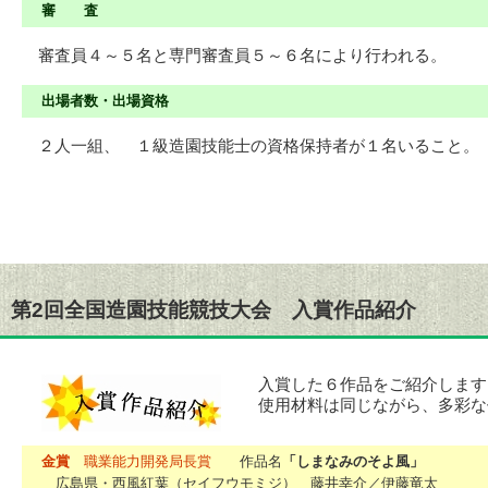
審 査
審査員４～５名と専門審査員５～６名により行われる。
出場者数・出場資格
２人一組、 １級造園技能士の資格保持者が１名いること。
第2回全国造園技能競技大会 入賞作品紹介
入賞した６作品をご紹介します
使用材料は同じながら、多彩な
金賞
職業能力開発局長賞
作品名
「しまなみのそよ風」
広島県・西風紅葉（セイフウモミジ） 藤井幸介／伊藤竜太