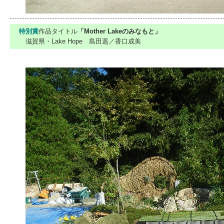
特別賞
作品タイトル
「Mother Lakeのみなもと」
滋賀県・Lake Hope 島田遥／香口成美