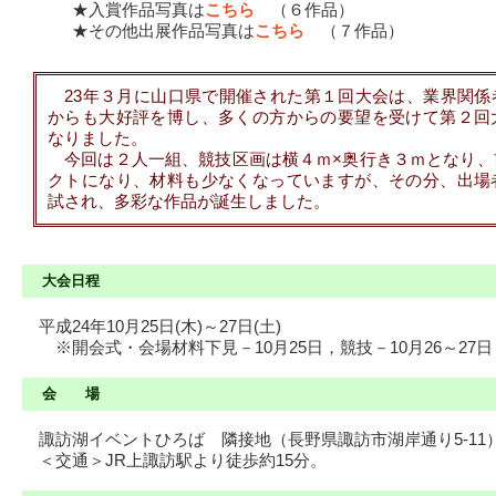
★入賞作品写真は
こちら
（６作品）
★その他出展作品写真は
こちら
（７作品）
23年３月に山口県で開催された第１回大会は、業界関係
からも大好評を博し、多くの方からの要望を受けて第２回
なりました。
今回は２人一組、競技区画は横４ｍ×奥行き３ｍとなり、
クトになり、材料も少なくなっていますが、その分、出場
試され、多彩な作品が誕生しました。
大会日程
平成24年10月25日(木)～27日(土)
※開会式・会場材料下見－10月25日，競技－10月26～27日
会 場
諏訪湖イベントひろば 隣接地（長野県諏訪市湖岸通り5-11
＜交通＞JR上諏訪駅より徒歩約15分。