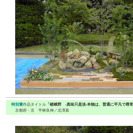
特別賞
作品タイトル
「嵯峨野 -真味只是淡-本物は、普通に平凡で尋
京都府・京 平林良伸／北澤真