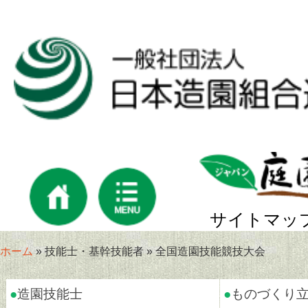
サイトマッ
ホーム
» 技能士・基幹技能者 » 全国造園技能競技大会
●
造園技能士
●
ものづくり