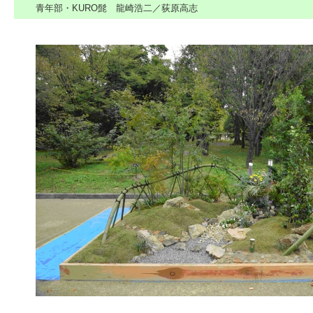
青年部・KURO髭 龍崎浩二／荻原高志