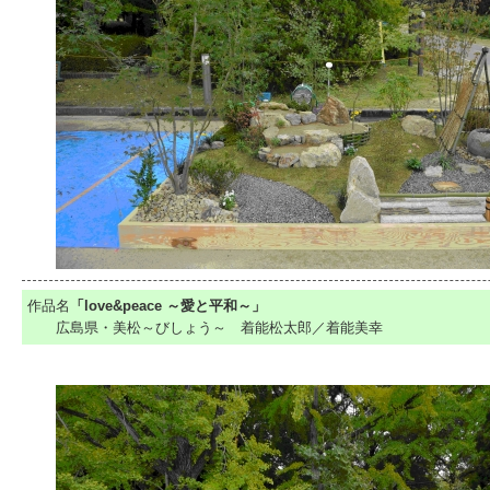
作品名
「love&peace ～愛と平和～」
広島県・美松～びしょう～ 着能松太郎／着能美幸