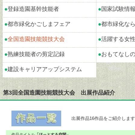
●
登録造園基幹技能者
●
国家試験情
●
都市緑化かごしまフェア
●
都市緑化な
●
全国造園技能競技大会
●
活躍する女
●
熟練技能者の剪定記録
●
おもてなし
●
建設キャリアアップシステム
第3回全国造園技能競技大会 出展作品紹介
出展作品16作品をご紹介します
作品タイトル
「ほっとする空間」