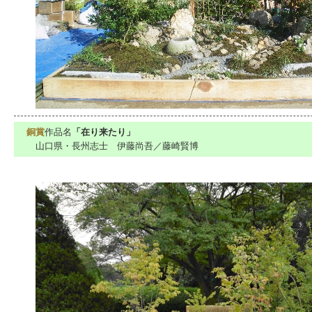
銅賞
作品名
「在り来たり」
山口県・長州志士 伊藤尚吾／藤崎賢博