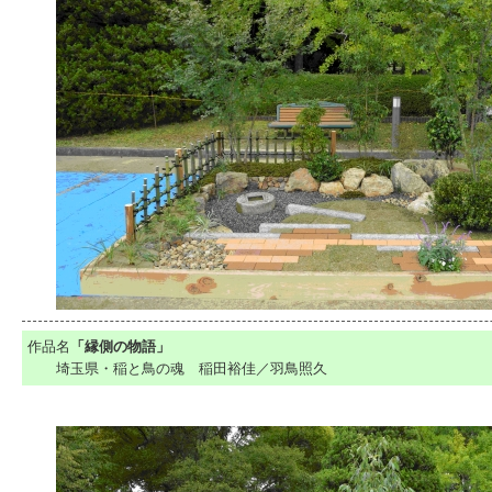
作品名
「縁側の物語」
埼玉県・稲と鳥の魂 稲田裕佳／羽鳥照久