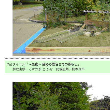
作品タイトル
「～里庭～ 望める景色とその暮らし」
和歌山県・くすのき と かぜ 的場盛州／楠本良平