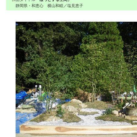
静岡県・和恵心 横山和睦／塩見恵子