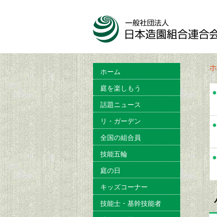
ホ
ホーム
庭を楽しもう
●
話題ニュース
リ・ガーデン
●
全国の組合員
技能五輪
●
庭の日
キッズコーナー
技能士・基幹技能者