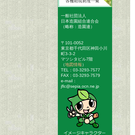
一般社団法人
日本造園組合連合会
（略称：造園連）
〒101-0052
東京都千代田区神田小川
町3-3-2
マツシタビル7階
（
地図情報
）
TEL：03-3293-7577
FAX：03-3293-7579
e-mail：
jflc@sepia.ocn.ne.jp