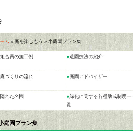
ーム
» 庭を楽しもう » 小庭園プラン集
組合員の施工例
●
造園技法の紹介
庭づくりの流れ
●
庭園アドバイザー
隠れた名園
●
緑化に関する各種助成制度一
覧
小庭園プラン集