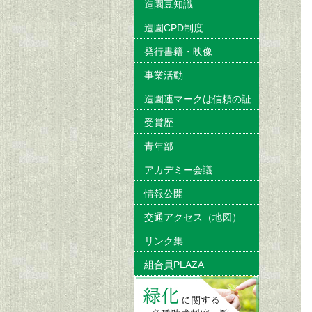
造園豆知識
造園CPD制度
発行書籍・映像
事業活動
造園連マークは信頼の証
受賞歴
青年部
アカデミー会議
情報公開
交通アクセス（地図）
リンク集
組合員PLAZA