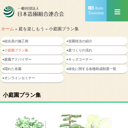
Auto
Translate
ホーム
» 庭を楽しもう » 小庭園プラン集
●
組合員の施工例
●
造園技法の紹介
●
小庭園プラン集
●
庭づくりの流れ
●
庭園アドバイザー
●
キッズコーナー
●
隠れた名園
●
緑化に関する各種助成制度一覧
●
オンラインセミナー
小庭園プラン集