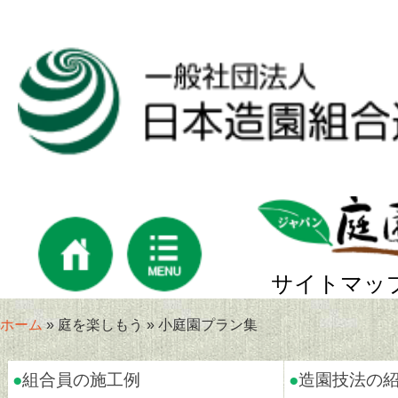
サイトマッ
ホーム
» 庭を楽しもう » 小庭園プラン集
●
組合員の施工例
●
造園技法の