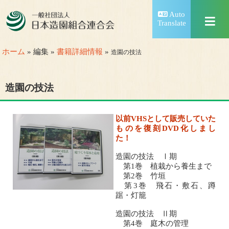
Auto
Translate
ホーム
» 編集 »
書籍詳細情報
»
造園の技法
造園の技法
以前VHSとして販売していた
ものを復刻DVD化しまし
た！
造園の技法 Ⅰ期
第1巻 植栽から養生まで
第2巻 竹垣
第3巻 飛石・敷石、蹲
踞・灯籠
造園の技法 Ⅱ期
第4巻 庭木の管理