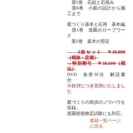
第5巻 石組と石積み
第6巻 小庭の設計から施
工まで
庭づくり基本と応用 基本編
第1巻 造園のロープワー
ク
第2巻 庭木の剪定
3枚セット ￥40,000
（税抜・定価）
→特別割引 ￥39,600（税
込）
DVD 各巻30分 解説書
付
※好評につき完売いたしまし
た
庭づくりの初歩のノウハウを
収録。
造園技能検定試験にも対応。
書籍一覧ページ
に戻る