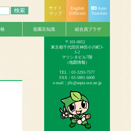
サイト
English
Auto
(Official)
Translate
マップ
一般社団法人
日本造園組合連合会
組合員プラザ
資格
造園豆知識
（略称：造園連）
〒101-0052
東京都千代田区神田小川町3-
3-2
マツシタビル7階
（
地図情報
）
TEL：03-3293-7577
FAX：03-5801-6600
e-mail：
jflc@sepia.ocn.ne.jp