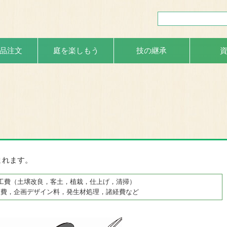
品注文
庭を楽しもう
技の継承
まれます。
工費（土壌改良，客土，植栽，仕上げ，清掃）
査費，企画デザイン料，発生材処理，諸経費など