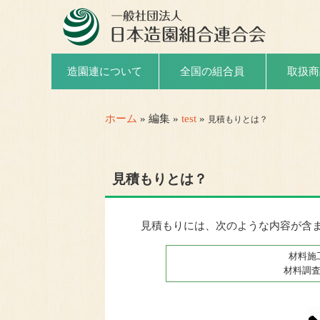
取扱商
造園連について
全国の組合員
ホーム
» 編集 »
test
»
見積もりとは？
見積もりとは？
見積もりには、次のような内容が含
材料施
材料調