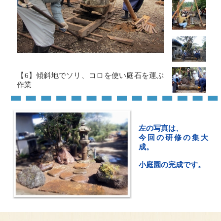
【6】傾斜地でソリ、コロを使い庭石を運ぶ
作業
左の写真は、
今回の研修の集大
成。
小庭園の完成です。