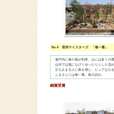
No.4 長州マイスターズ 「春一番」
瀬戸内に春の風が到来、山には多くの蕾
山河では風になびくゆったりとした流れ
立ち止まる人に春を感じ、ピュアな心を
ふるさとには春一番。春の訪れ。
銅賞受賞