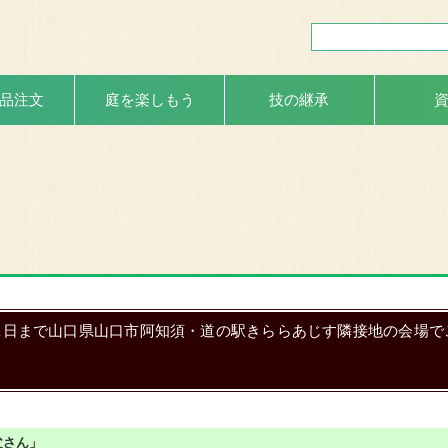
品注文
庭を楽しもう
技の継承
31日まで山口県山口市阿知須・道の駅きららあじす隣接地の会場で
父さん」