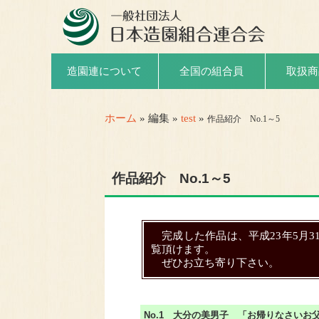
取扱商
造園連について
全国の組合員
ホーム
» 編集 »
test
»
作品紹介 No.1～5
作品紹介 No.1～5
完成した作品は、平成23年5月
覧頂けます。
ぜひお立ち寄り下さい。
No.1 大分の美男子 「お帰りなさいお