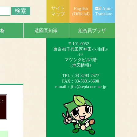
サイト
English
Auto
(Official)
Translate
マップ
一般社団法人
日本造園組合連合会
組合員プラザ
資格
造園豆知識
（略称：造園連）
〒101-0052
東京都千代田区神田小川町3-
3-2
マツシタビル7階
（
地図情報
）
TEL：03-3293-7577
FAX：03-5801-6600
e-mail：
jflc@sepia.ocn.ne.jp
ご